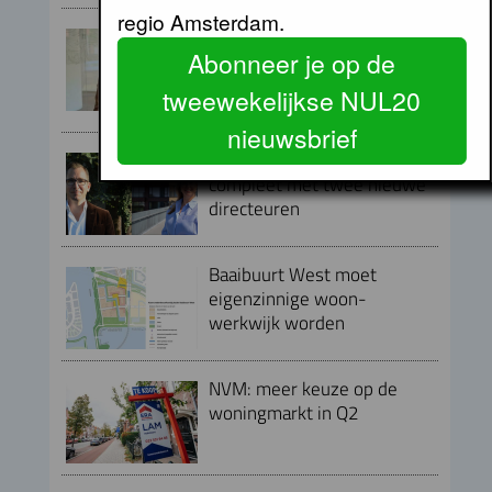
regio Amsterdam.
Peter Kranenburg nieuwe
Abonneer je op de
directeur Financiën en
Bedrijfsvoering bij Lieven de
tweewekelijkse NUL20
Key
nieuwsbrief
Directieteam Eigen Haard
compleet met twee nieuwe
directeuren
Baaibuurt West moet
eigenzinnige woon-
werkwijk worden
NVM: meer keuze op de
woningmarkt in Q2