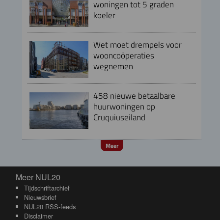
woningen tot 5 graden
koeler
Wet moet drempels voor
wooncoöperaties
wegnemen
458 nieuwe betaalbare
huurwoningen op
Cruquiuseiland
Meer
Meer NUL20
Meer NUL20
Tijdschriftarchief
Nieuwsbrief
NUL20 RSS-feeds
Disclaimer