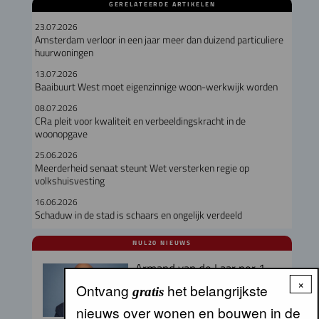
GERELATEERDE ARTIKELEN
23.07.2026
Amsterdam verloor in een jaar meer dan duizend particuliere
huurwoningen
13.07.2026
Baaibuurt West moet eigenzinnige woon-werkwijk worden
08.07.2026
CRa pleit voor kwaliteit en verbeeldingskracht in de
woonopgave
25.06.2026
Meerderheid senaat steunt Wet versterken regie op
volkshuisvesting
16.06.2026
Schaduw in de stad is schaars en ongelijk verdeeld
NUL20 NIEUWS
Armand van de Laar per 1
september aangesteld als
×
Ontvang
het belangrijkste
gratis
secretaris-directeur MRA
nieuws over wonen en bouwen in de