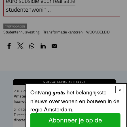
euro subsidie voor realisatie
studentenwonin…
TREFWOORDEN
Studentenhuisvesting
Transformatie kantoren
WOONBELEID
GERELATEERDE ARTIKELEN
×
23.07.2026
Ontvang
het belangrijkste
gratis
Amsterdam verloor in een jaar meer dan duizend particuliere
nieuws over wonen en bouwen in de
huurwoningen
regio Amsterdam.
21.07.2026
Directieteam Eigen Haard compleet met twee nieuwe
Abonneer je op de
directeuren