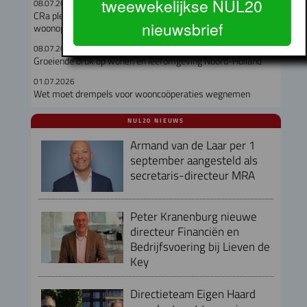
tweewekelijkse NUL20
08.07.2026
CRa pleit voor kwaliteit en verbeeldingskracht in de
nieuwsbrief
woonopgave
08.07.2026
Groeiende druk op wonen en leefomgeving Noord-Holland
01.07.2026
Wet moet drempels voor wooncoöperaties wegnemen
NUL20 NIEUWS
Armand van de Laar per 1
september aangesteld als
secretaris-directeur MRA
Peter Kranenburg nieuwe
directeur Financiën en
Bedrijfsvoering bij Lieven de
Key
Directieteam Eigen Haard