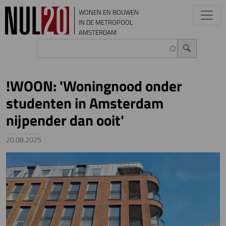
Overslaan en naar de inhoud gaan
WONEN EN BOUWEN
IN DE METROPOOL
AMSTERDAM
!WOON: 'Woningnood onder
studenten in Amsterdam
nijpender dan ooit'
20.08.2025
Image