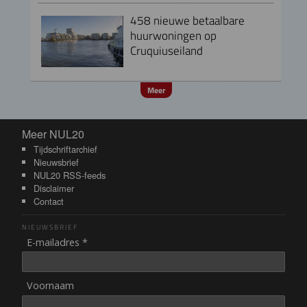
458 nieuwe betaalbare
huurwoningen op
Cruquiuseiland
Meer
Meer NUL20
Meer NUL20
Tijdschriftarchief
Nieuwsbrief
NUL20 RSS-feeds
Disclaimer
Contact
NIEUWSBRIEF
E-mailadres *
Voornaam