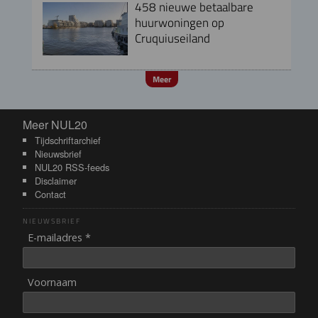
458 nieuwe betaalbare
huurwoningen op
Cruquiuseiland
Meer
Meer NUL20
Meer NUL20
Tijdschriftarchief
Nieuwsbrief
NUL20 RSS-feeds
Disclaimer
Contact
NIEUWSBRIEF
E-mailadres *
Voornaam