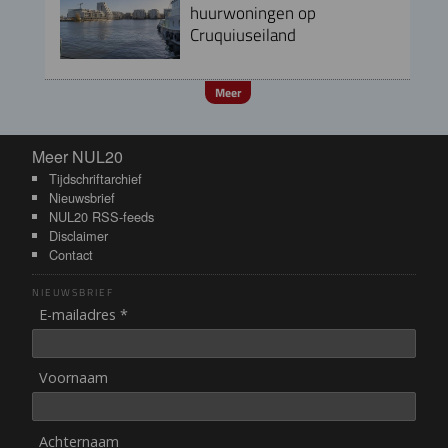
huurwoningen op
Cruquiuseiland
Meer
Meer NUL20
Meer NUL20
Tijdschriftarchief
Nieuwsbrief
NUL20 RSS-feeds
Disclaimer
Contact
NIEUWSBRIEF
E-mailadres *
Voornaam
Achternaam