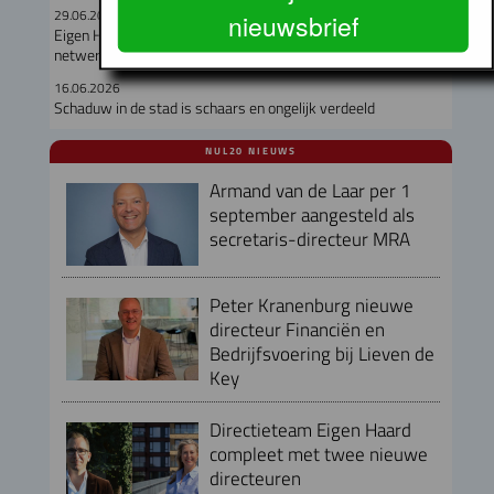
29.06.2026
nieuwsbrief
Eigen Haard sloopt Dichtersbuurt maar beschermt sociale
netwerken
16.06.2026
Schaduw in de stad is schaars en ongelijk verdeeld
NUL20 NIEUWS
Armand van de Laar per 1
september aangesteld als
secretaris-directeur MRA
Peter Kranenburg nieuwe
directeur Financiën en
Bedrijfsvoering bij Lieven de
Key
Directieteam Eigen Haard
compleet met twee nieuwe
directeuren