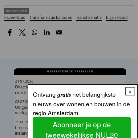
TREFWOORDEN
Haven-Stad
Transformatie kantoren
Transformatie
Eigen Haard
GERELATEERDE ARTIKELEN
21.07.2026
Directieteam Eigen Haard compleet met twee nieuwe
×
directeuren
Ontvang
het belangrijkste
gratis
08.07.2026
nieuws over wonen en bouwen in de
Omgevingsvergunning verleend voor circulair woon-
regio Amsterdam.
werkgebouw in Buiksloterham
29.06.2026
Abonneer je op de
Corporaties gaven recordbedrag uit aan nieuwbouw en
tweewekelijkse NUL20
instandhouding