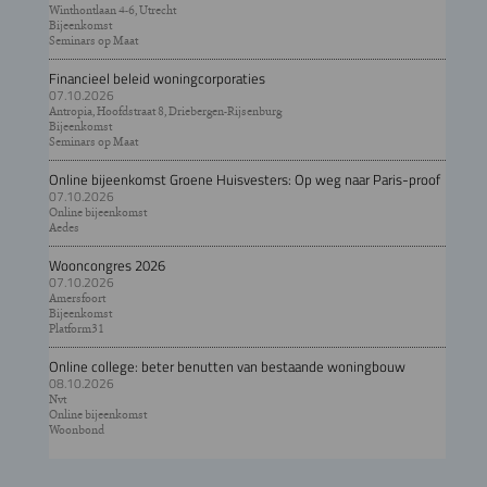
Winthontlaan 4-6, Utrecht
Bijeenkomst
Seminars op Maat
Financieel beleid woningcorporaties
07.10.2026
Antropia, Hoofdstraat 8, Driebergen-Rijsenburg
Bijeenkomst
Seminars op Maat
Online bijeenkomst Groene Huisvesters: Op weg naar Paris-proof
07.10.2026
Online bijeenkomst
Aedes
Wooncongres 2026
07.10.2026
Amersfoort
Bijeenkomst
Platform31
Online college: beter benutten van bestaande woningbouw
08.10.2026
Nvt
Online bijeenkomst
Woonbond