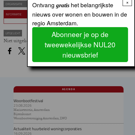
×
Ontvang
het belangrijkste
Van Eesteren Museum
ORGANISATIE
gratis
nieuws over wonen en bouwen in de
INFORMATIE
Meer informatie en tickets
regio Amsterdam.
Abonneer je op de
UITGELICHT
Niet uitgelicht
tweewekelijkse NUL20
nieuwsbrief
AGENDA
Woonbootfestival
23.08.2026
Marineterrein, Amsterdam
Bijeenkomst
Woonbootvereniging Amsterdam, LWO
Actualiteit huurbeleid woningcorporaties
16.09.2026