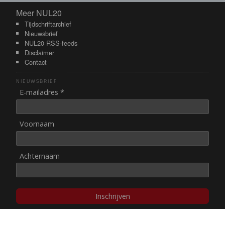
Meer NUL20
Meer NUL20
Tijdschriftarchief
Nieuwsbrief
NUL20 RSS-feeds
Disclaimer
Contact
NIEUWSBRIEF
E-mailadres *
Voornaam
Achternaam
Inschrijven
© NUL20, 2002-heden,
auteursrechten/disclaimer
Stichting NUL20 heeft de
ANBI-status
.