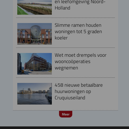
en leefomgeving Noord-
Holland
Slimme ramen houden
woningen tot 5 graden
koeler
Wet moet drempels voor
wooncoöperaties
wegnemen
458 nieuwe betaalbare
huurwoningen op
Cruquiuseiland
Meer