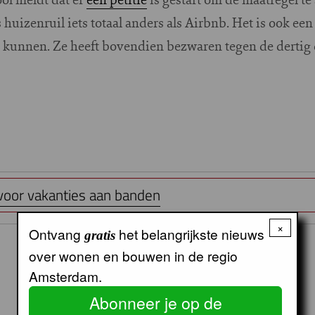
s huizenruil iets totaal anders als Airbnb. Het is ook e
e kunnen. Ze heeft bovendien bezwaren tegen de dertig 
 voor vakanties aan banden
×
Ontvang
het belangrijkste nieuws
gratis
over wonen en bouwen in de regio
Amsterdam.
Abonneer je op de