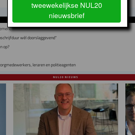
tweewekelijkse NUL20
nieuwsbrief
GERELATEERDE ARTIKELEN
tement
nschrijfduur wél doorslaggevend"
en op?
rgmedewerkers, leraren en politieagenten
NUL20 NIEUWS