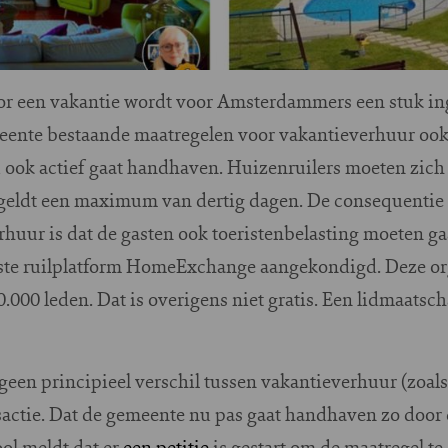
oor een vakantie wordt voor Amsterdammers een stuk in
eente bestaande maatregelen voor vakantieverhuur ook
u ook actief gaat handhaven. Huizenruilers moeten zich
 geldt een maximum van dertig dagen. De consequentie v
huur is dat de gasten ook toeristenbelasting moeten ga
ste ruilplatform HomeExchange aangekondigd. Deze org
000 leden. Dat is overigens niet gratis. Een lidmaatsch
geen principieel verschil tussen vakantieverhuur (zoals
sactie. Dat de gemeente nu pas gaat handhaven zo door 
ol meldt dat er
een petitie
is gestart om de maatregel te