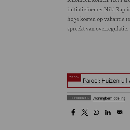
initiatiefnemer Niki Rap i
hoge kosten op vakantie t
spreekt van overregulatie.
ZIE OOK
Parool: Huizenruil
Woningbemiddeling
TREFWOORDEN