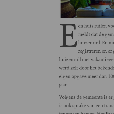
E
en huis ruilen v
meldt dat de gem
huizenruil. En n
registreren en er
huizenruil met vakantiever
werd zelf door het bekend
eigen opgave meer dan 100.
jaar.
Volgens de gemeente is er 
is ook sprake van een tran
fenomeen komen. Het Paro