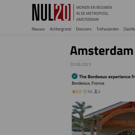
Overslaan en naar de inhoud gaan
WONEN EN BOUWEN
IN DE METROPOOL
AMSTERDAM
Hoofdnavigatie
Nieuws
Achtergrond
Dossiers
Trefwoorden
Dashb
Amsterdam l
20.09.2023
Image