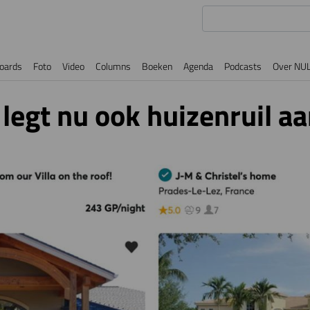
oards
Foto
Video
Columns
Boeken
Agenda
Podcasts
Over NU
egt nu ook huizenruil a