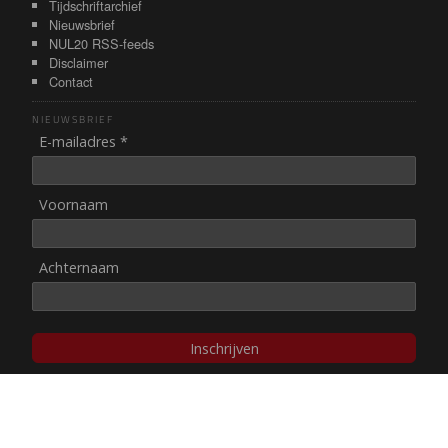
Tijdschriftarchief
Nieuwsbrief
NUL20 RSS-feeds
Disclaimer
Contact
NIEUWSBRIEF
E-mailadres *
Voornaam
Achternaam
Inschrijven
© NUL20, 2002-heden,
auteursrechten/disclaimer
Stichting NUL20 heeft de
ANBI-status
.
Image