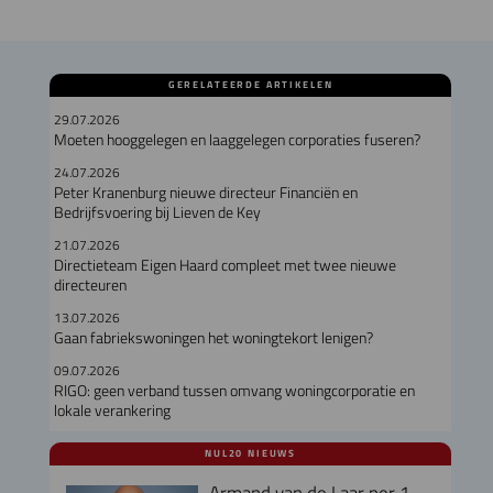
GERELATEERDE ARTIKELEN
29.07.2026
Moeten hooggelegen en laaggelegen corporaties fuseren?
24.07.2026
Peter Kranenburg nieuwe directeur Financiën en
Bedrijfsvoering bij Lieven de Key
21.07.2026
Directieteam Eigen Haard compleet met twee nieuwe
directeuren
13.07.2026
Gaan fabriekswoningen het woningtekort lenigen?
09.07.2026
RIGO: geen verband tussen omvang woningcorporatie en
lokale verankering
NUL20 NIEUWS
Armand van de Laar per 1