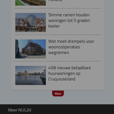
Slimme ramen houden
woningen tot 5 graden
koeler
Wet moet drempels voor
wooncoöperaties
wegnemen
458 nieuwe betaalbare
huurwoningen op
Cruquiuseiland
Meer
Meer NUL20
Meer NUL20