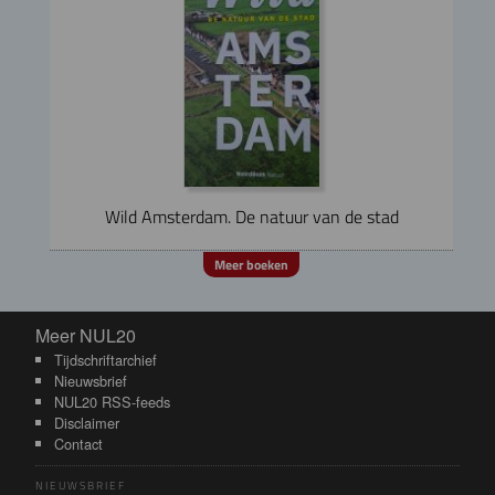
Wild Amsterdam. De natuur van de stad
Meer boeken
Meer NUL20
Meer NUL20
Tijdschriftarchief
Nieuwsbrief
NUL20 RSS-feeds
Disclaimer
Contact
NIEUWSBRIEF