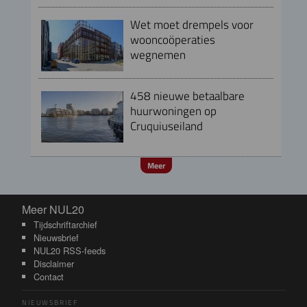
Wet moet drempels voor
wooncoöperaties
wegnemen
458 nieuwe betaalbare
huurwoningen op
Cruquiuseiland
Meer
Meer NUL20
Meer NUL20
Tijdschriftarchief
Nieuwsbrief
NUL20 RSS-feeds
Disclaimer
Contact
NIEUWSBRIEF