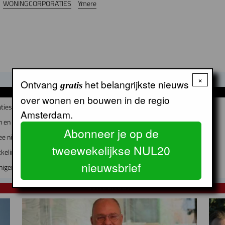
WONINGCORPORATIES
Ymere
×
Ontvang
het belangrijkste nieuws
gratis
GERELATEERDE ARTIKELEN
over wonen en bouwen in de regio
ties fuseren?
Amsterdam.
 en Bedrijfsvoering bij Lieven de Key
Abonneer je op de
ee nieuwe directeuren
tweewekelijkse NUL20
kkeling
nieuwsbrief
nigen?
NUL20 NIEUWS