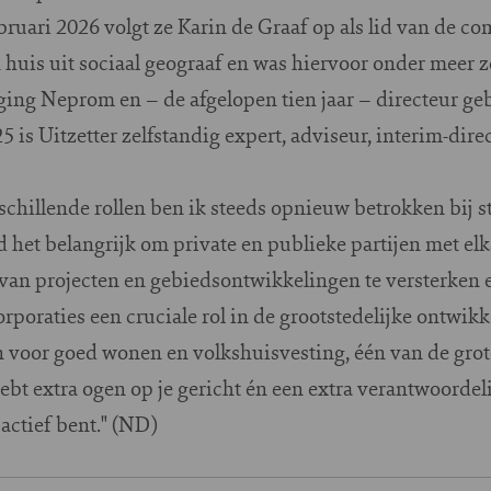
bruari 2026 volgt ze Karin de Graaf op als lid van de c
n huis uit sociaal geograaf en was hiervoor onder meer z
ing Neprom en – de afgelopen tien jaar – directeur ge
 is Uitzetter zelfstandig expert, adviseur, interim-dir
rschillende rollen ben ik steeds opnieuw betrokken bij s
d het belangrijk om private en publieke partijen met el
van projecten en gebiedsontwikkelingen te versterken e
orporaties een cruciale rol in de grootstedelijke ontwik
in voor goed wonen en volkshuisvesting, één van de gro
ebt extra ogen op je gericht én een extra verantwoordelij
 actief bent." (ND)