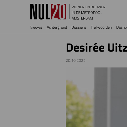
Overslaan en naar de inhoud gaan
WONEN EN BOUWEN
IN DE METROPOOL
AMSTERDAM
Hoofdnavigatie
Nieuws
Achtergrond
Dossiers
Trefwoorden
Dashb
Desirée Uit
20.10.2025
Image