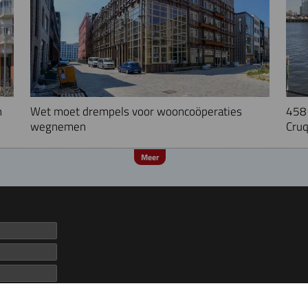
n
Wet moet drempels voor wooncoöperaties
458 
wegnemen
Cruq
Meer