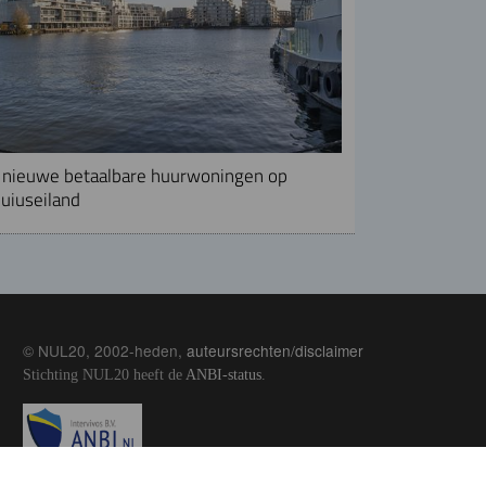
nieuwe betaalbare huurwoningen op
uiuseiland
© NUL20, 2002-heden,
auteursrechten/disclaimer
Stichting NUL20 heeft de
ANBI-status
.
Image