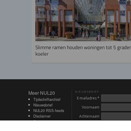
Slimme ramen houden woningen tot 5 grade
koeler
Meer NUL20
Meer NUL20
NIEUWSBRIEF
E-mailadres *
Tijdschriftarchief
Nieuwsbrief
Voornaam
NUL20 RSS-feeds
Disclaimer
Achternaam
Contact
Inschrijven