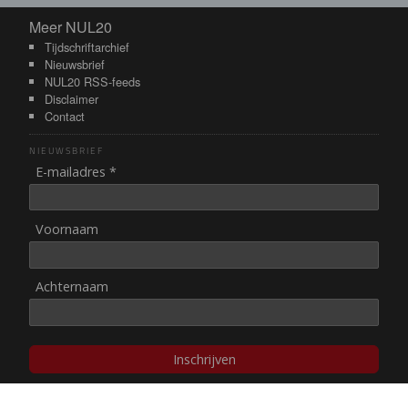
Meer NUL20
Meer NUL20
Tijdschriftarchief
Nieuwsbrief
NUL20 RSS-feeds
Disclaimer
Contact
NIEUWSBRIEF
E-mailadres *
Voornaam
Achternaam
Inschrijven
© NUL20, 2002-heden,
auteursrechten/disclaimer