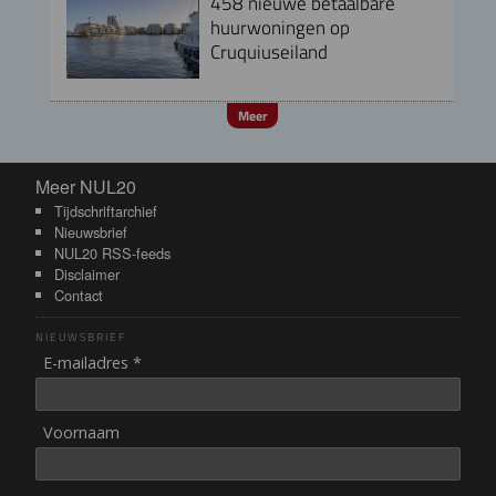
458 nieuwe betaalbare
huurwoningen op
Cruquiuseiland
Meer
Meer NUL20
Meer NUL20
Tijdschriftarchief
Nieuwsbrief
NUL20 RSS-feeds
Disclaimer
Contact
NIEUWSBRIEF
E-mailadres *
Voornaam