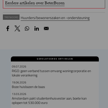
Eerdere artikelen over BeterBuren
Huurders/bewonerszaken en -ondersteuning
TREFWOORD
GERELATEERDE ARTIKELEN
09.07.2026
RIGO: geen verband tussen omvang woningcorporatie en
lokale verankering
19.06.2026
Boze huisbazen de baas
13.03.2026
Amsterdam pakt studentenhuisvester aan, boete kan
oplopen tot 530.000 euro