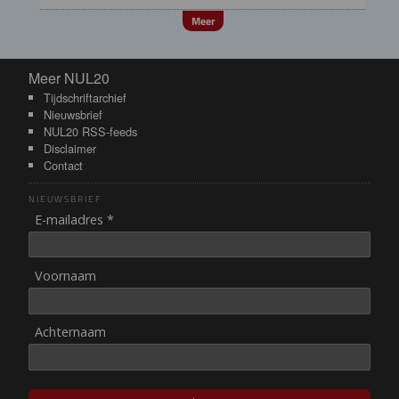
Meer
Meer NUL20
Meer NUL20
Tijdschriftarchief
Nieuwsbrief
NUL20 RSS-feeds
Disclaimer
Contact
NIEUWSBRIEF
E-mailadres *
Voornaam
Achternaam