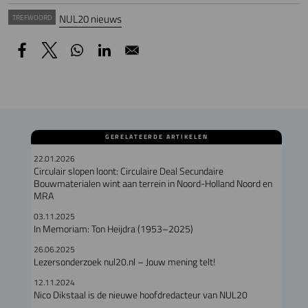
NUL20 nieuws
TREFWOORD
GERELATEERDE ARTIKELEN
22.01.2026
Circulair slopen loont: Circulaire Deal Secundaire
Bouwmaterialen wint aan terrein in Noord-Holland Noord en
MRA
03.11.2025
In Memoriam: Ton Heijdra (1953–2025)
26.06.2025
Lezersonderzoek nul20.nl – Jouw mening telt!
12.11.2024
Nico Dikstaal is de nieuwe hoofdredacteur van NUL20