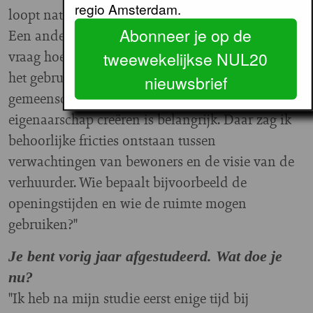
regio Amsterdam.
loopt natuurlijk nogal uiteen.
Abonneer je op de
Een andere uitdaging voor ontwikkelaars is de
vraag hoeveel zeggenschap je bewoners geeft over
tweewekelijkse NUL20
het gebruik en de inrichting van de
nieuwsbrief
gemeenschappelijke ruimtes. Een gevoel van
eigenaarschap creëren is belangrijk. Daar zag ik
behoorlijke fricties ontstaan tussen
verwachtingen van bewoners en de visie van de
verhuurder. Wie bepaalt bijvoorbeeld de
openingstijden en wie de ruimte mogen
gebruiken?"
Je bent vorig jaar afgestudeerd. Wat doe je
nu?
"Ik heb na mijn studie eerst enige tijd bij