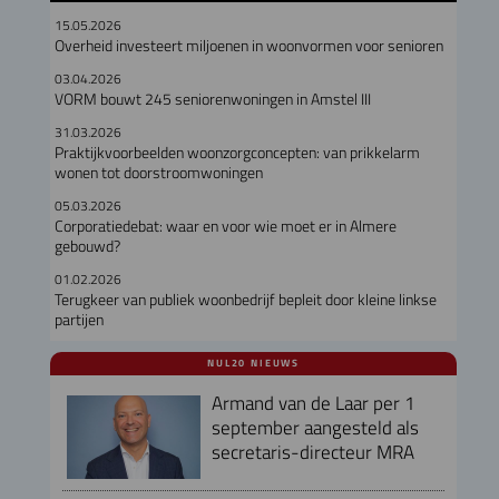
15.05.2026
Overheid investeert miljoenen in woonvormen voor senioren
03.04.2026
VORM bouwt 245 seniorenwoningen in Amstel III
31.03.2026
Praktijkvoorbeelden woonzorgconcepten: van prikkelarm
wonen tot doorstroomwoningen
05.03.2026
Corporatiedebat: waar en voor wie moet er in Almere
gebouwd?
01.02.2026
Terugkeer van publiek woonbedrijf bepleit door kleine linkse
partijen
NUL20 NIEUWS
Armand van de Laar per 1
september aangesteld als
secretaris-directeur MRA