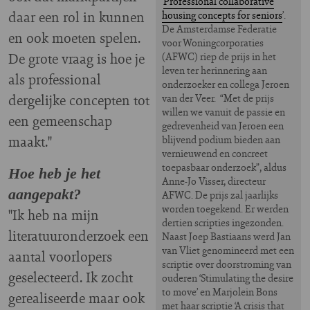
‘
Professional collaborative
daar een rol in kunnen
housing concepts for seniors
’.
De Amsterdamse Federatie
en ook moeten spelen.
voor Woningcorporaties
De grote vraag is hoe je
(AFWC) riep de prijs in het
leven ter herinnering aan
als professional
onderzoeker en collega Jeroen
dergelijke concepten tot
van der Veer. “Met de prijs
willen we vanuit de passie en
een gemeenschap
gedrevenheid van Jeroen een
maakt."
blijvend podium bieden aan
vernieuwend en concreet
toepasbaar onderzoek”, aldus
Hoe heb je het
Anne-Jo Visser, directeur
aangepakt?
AFWC. De prijs zal jaarlijks
worden toegekend. Er werden
"Ik heb na mijn
dertien scripties ingezonden.
literatuuronderzoek een
Naast Joep Bastiaans werd Jan
van Vliet genomineerd met een
aantal voorlopers
scriptie over doorstroming van
geselecteerd. Ik zocht
ouderen ‘Stimulating the desire
to move’ en Marjolein Bons
gerealiseerde maar ook
met haar scriptie ‘A crisis that