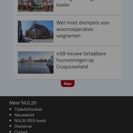
koeler
Wet moet drempels voor
wooncoöperaties
wegnemen
458 nieuwe betaalbare
huurwoningen op
Cruquiuseiland
Meer
Meer NUL20
Meer NUL20
Tijdschriftarchief
Nieuwsbrief
NUL20 RSS-feeds
Disclaimer
Contact