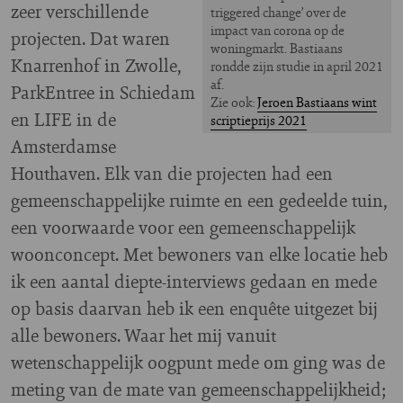
zeer verschillende
triggered change’ over de
impact van corona op de
projecten. Dat waren
woningmarkt. Bastiaans
Knarrenhof in Zwolle,
rondde zijn studie in april 2021
af.
ParkEntree in Schiedam
Zie ook:
Jeroen Bastiaans wint
en LIFE in de
scriptieprijs 2021
Amsterdamse
Houthaven. Elk van die projecten had een
gemeenschappelijke ruimte en een gedeelde tuin,
een voorwaarde voor een gemeenschappelijk
woonconcept. Met bewoners van elke locatie heb
ik een aantal diepte-interviews gedaan en mede
op basis daarvan heb ik een enquête uitgezet bij
alle bewoners. Waar het mij vanuit
wetenschappelijk oogpunt mede om ging was de
meting van de mate van gemeenschappelijkheid;