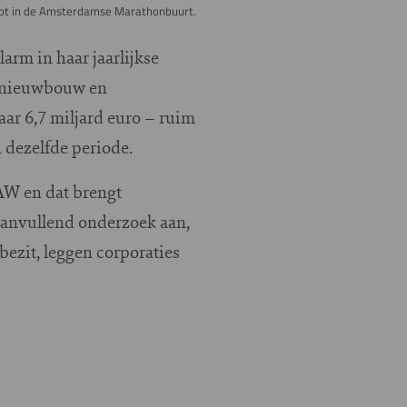
noot in de Amsterdamse Marathonbuurt.
rm in haar jaarlijkse
in nieuwbouw en
ar 6,7 miljard euro – ruim
n dezelfde periode.
AW en dat brengt
aanvullend onderzoek aan,
ezit, leggen corporaties