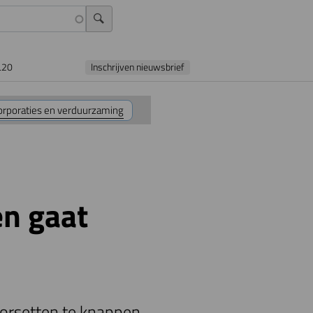
L20
Inschrijven nieuwsbrief
orporaties en verduurzaming
n gaat
korsetten te knappen,