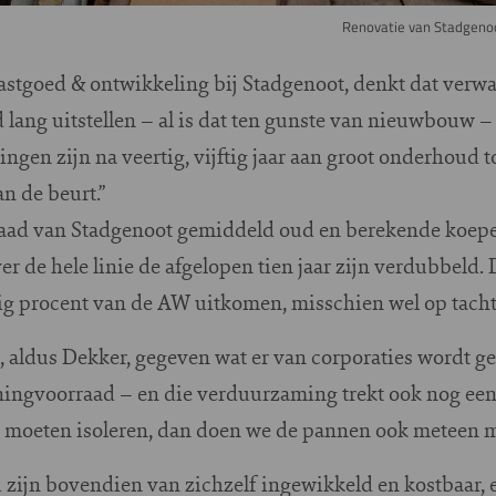
Renovatie van Stadgeno
astgoed & ontwikkeling bij Stadgenoot, denkt dat verwa
lang uitstellen – al is dat ten gunste van nieuwbouw – k
ngen zijn na veertig, vijftig jaar aan groot onderhoud t
an de beurt.”
aad van Stadgenoot gemiddeld oud en berekende koepe
 de hele linie de afgelopen tien jaar zijn verdubbeld. 
ig procent van de AW uitkomen, misschien wel op tacht
k, aldus Dekker, gegeven wat er van corporaties wordt 
ningvoorraad – en die verduurzaming trekt ook nog een
ch moeten isoleren, dan doen we de pannen ook meteen m
 zijn bovendien van zichzelf ingewikkeld en kostbaar, e