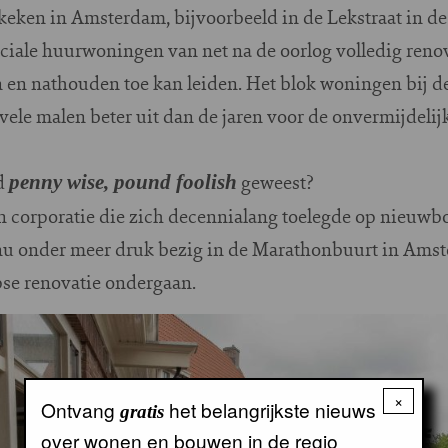
keken in Amsterdam, bijvoorbeeld in de Lekstraat in de
iale huurwoningen van net na de oorlog volledig reno
en nathouden toe kan leiden. Het blok woningen bij de
 vele malen beter uit dan de jaren voor de onvermijdelij
d
geweest?
penny wise, pound foolish
n corporatie die zich decennialang toelegde op nieuw
nu onder meer druk bezig in de Marathonbuurt in Ams
se renovatie ondergaan.
×
Ontvang
het belangrijkste nieuws
gratis
over wonen en bouwen in de regio