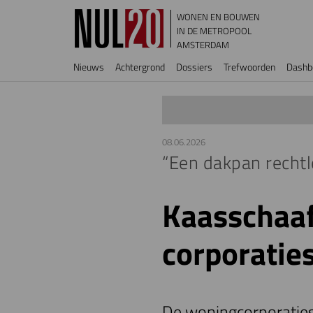
Overslaan en naar de inhoud gaan
WONEN EN BOUWEN
IN DE METROPOOL
AMSTERDAM
Hoofdnavigatie
Nieuws
Achtergrond
Dossiers
Trefwoorden
Dashb
08.06.2026
“Een dakpan rechtl
Kaasschaaf
corporatie
De woningcorporaties 