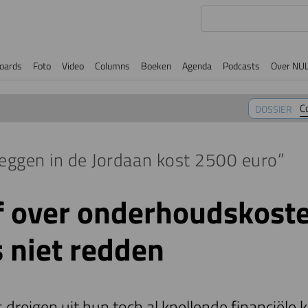
oards
Foto
Video
Columns
Boeken
Agenda
Podcasts
Over NU
C
DOSSIER
eggen in de Jordaan kost 2500 euro”
 over onderhoudskoste
s niet redden
dreigen uit hun toch al knellende financiële 