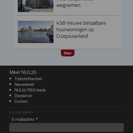
wegnemen
458 nieuwe betaalbare
huurwoningen op
Cruquiuseiland
Meer
Meer NUL20
Meer NUL20
Tijdschriftarchief
Nieuwsbrief
NUL20 RSS-feeds
Disclaimer
Contact
NIEUWSBRIEF
E-mailadres *