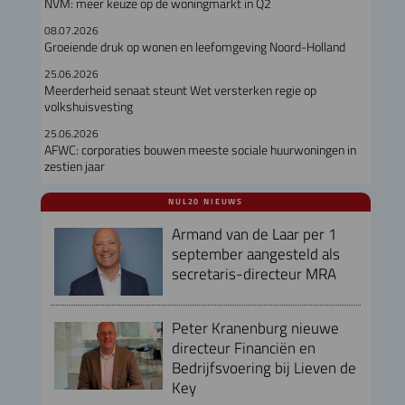
NVM: meer keuze op de woningmarkt in Q2
08.07.2026
Groeiende druk op wonen en leefomgeving Noord-Holland
25.06.2026
Meerderheid senaat steunt Wet versterken regie op
volkshuisvesting
25.06.2026
AFWC: corporaties bouwen meeste sociale huurwoningen in
zestien jaar
NUL20 NIEUWS
Armand van de Laar per 1
september aangesteld als
secretaris-directeur MRA
Peter Kranenburg nieuwe
directeur Financiën en
Bedrijfsvoering bij Lieven de
Key