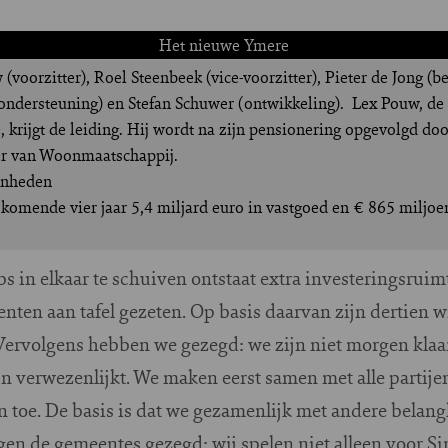
Het nieuwe Ymere
(voorzitter), Roel Steenbeek (vice-voorzitter), Pieter de Jong (b
 ondersteuning) en Stefan Schuwer (ontwikkeling). Lex Pouw, d
 krijgt de leiding. Hij wordt na zijn pensionering opgevolgd do
er van Woonmaatschappij.
enheden
komende vier jaar 5,4 miljard euro in vastgoed en € 865 miljoen
s in elkaar te schuiven ontstaat extra investeringsrui
ten aan tafel gezeten. Op basis daarvan zijn dertien w
ervolgens hebben we gezegd: we zijn niet morgen klaar. H
jn verwezenlijkt. We maken eerst samen met alle partije
 toe. De basis is dat we gezamenlijk met andere belan
en de gemeentes gezegd: wij spelen niet alleen voor Sin