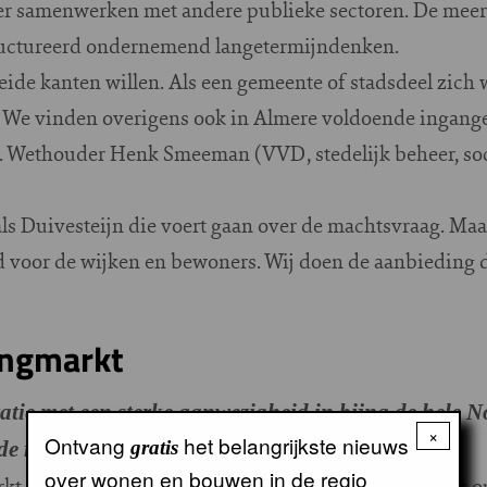
ier samenwerken met andere publieke sectoren. De mee
tructureerd ondernemend langetermijndenken.
ide kanten willen. Als een gemeente of stadsdeel zich
. We vinden overigens ook in Almere voldoende ingang
 Wethouder Henk Smeeman (VVD, stedelijk beheer, socia
ls Duivesteijn die voert gaan over de machtsvraag. Maar
voor de wijken en bewoners. Wij doen de aanbieding d
ingmarkt
ratie met een sterke aanwezigheid in bijna de hele N
×
Ontvang
het belangrijkste nieuws
gratis
 de regionale woningmarkt?
over wonen en bouwen in de regio
t houdt niet op bij gemeentegrenzen. Je ziet dat ook 