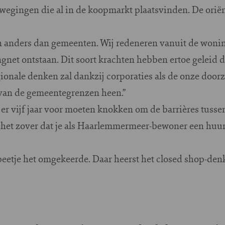
ewegingen die al in de koopmarkt plaatsvinden. De orië
n anders dan gemeenten. Wij redeneren vanuit de woni
gnet ontstaan. Dit soort krachten hebben ertoe geleid
onale denken zal dankzij corporaties als de onze doorz
 van de gemeentegrenzen heen.”
er vijf jaar voor moeten knokken om de barrières tus
s het zover dat je als Haarlemmermeer-bewoner een hu
beetje het omgekeerde. Daar heerst het closed shop-de