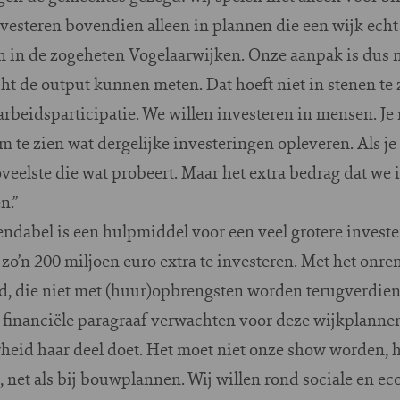
nvesteren bovendien alleen in plannen die een wijk echt
n in de zogeheten Vogelaarwijken. Onze aanpak is dus nie
ht de output kunnen meten. Dat hoeft niet in stenen te z
arbeidsparticipatie. We willen investeren in mensen. J
te zien wat dergelijke investeringen opleveren. Als je d
oveelste die wat probeert. Maar het extra bedrag dat we 
n.”
ndabel is een hulpmiddel voor een veel grotere investe
 zo’n 200 miljoen euro extra te investeren. Met het onr
d, die niet met (huur)opbrengsten worden terugverdien
e financiële paragraaf verwachten voor deze wijkplanne
erheid haar deel doet. Het moet niet onze show worden, 
et als bij bouwplannen. Wij willen rond sociale en e