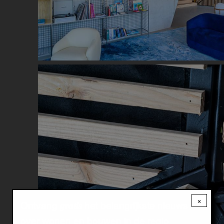
Image
×
Ontvang
het belangrijkste nieuws
gratis
over wonen en bouwen in de regio