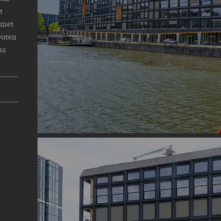
t
 met
outen
as
Image