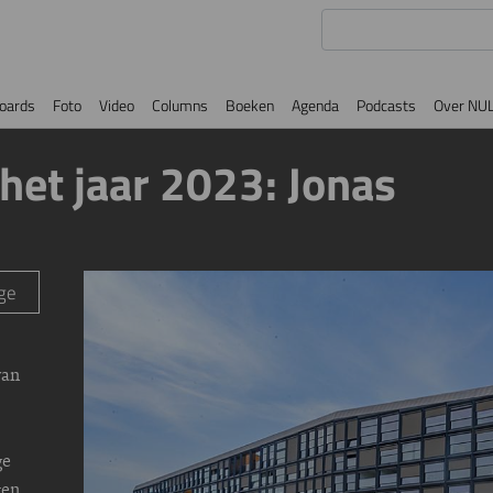
oards
Foto
Video
Columns
Boeken
Agenda
Podcasts
Over NU
het jaar 2023: Jonas
Image
ge
van
ge
ten