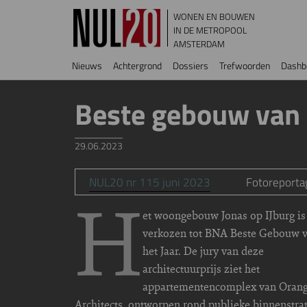
Overslaan en naar de inhoud gaan
WONEN EN BOUWEN
IN DE METROPOOL
AMSTERDAM
Hoofdnavigatie
Nieuws
Achtergrond
Dossiers
Trefwoorden
Dashb
Beste gebouw van 
29.06.2023
NUL20 nr 115 juni 2023
Fotoreporta
H
et woongebouw Jonas op IJburg is
verkozen tot BNA Beste Gebouw 
het Jaar. De jury van deze
architectuurprijs ziet het
appartementencomplex van Oran
Architects, ontworpen rond publieke binnenstra