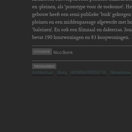
en -pleinen, als ‘prototype voor de toekomst’. He
gebouw heeft een semi-publieke ‘buik’ gekregen
pleinen en een middenpassage afgewerkt met h
‘baleinen’. En ook een filmzaal en dakterras. Jon
bevat 190 huurwoningen en 83 koopwoningen.
Nico Boink
FOTOGRAFIE
TREFWOORDEN
Architectuur
IJburg
WONINGPRODUCTIE
Nieuwbouw