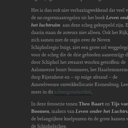
Het is dan ook niet verbazingwekkend dat veel 
de no-regretmaatregelen uit het boek
Leven ond
aan deze scheg gekoppeld zijn. 
het luchtruim
daarin staan de auteurs niet alleen. Ook het Rijk,
zich samen met de regio over de Novex
Schipholregio buigt, ziet een grote rol weggeleg
voor de scheg die de drie gebieden aaneenrijgt d
door Schiphol het zwaarst worden getroffen: de
Aalsmeerse buurt Stommeer, het Haarlemmerm
dorp Rijsenhout en – op enige afstand – de
Amstelveense ontwikkellocatie Kronenburg. Lee
meer in dit
achtergrondartikel
.
In deze fotoserie tonen
en
Theo Baart
Tijs va
, makers van
Boomen
Leven onder het Luchtr
de belangrijkste knelpunten én de grote kansen 
de Schipholscheg.