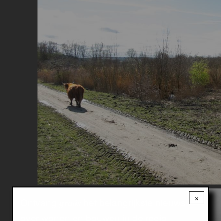
Image
×
Ontvang
het belangrijkste nieuws
gratis
over wonen en bouwen in de regio