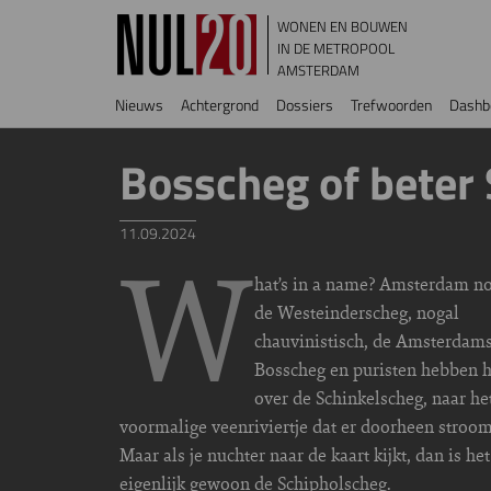
Overslaan en naar de inhoud gaan
WONEN EN BOUWEN
IN DE METROPOOL
AMSTERDAM
Hoofdnavigatie
Nieuws
Achtergrond
Dossiers
Trefwoorden
Dashb
Bosscheg of beter
11.09.2024
W
hat’s in a name? Amsterdam n
de Westeinderscheg, nogal
chauvinistisch, de Amsterdam
Bosscheg en puristen hebben h
over de Schinkelscheg, naar he
voormalige veenriviertje dat er doorheen stroom
Maar als je nuchter naar de kaart kijkt, dan is het
eigenlijk gewoon de Schipholscheg.