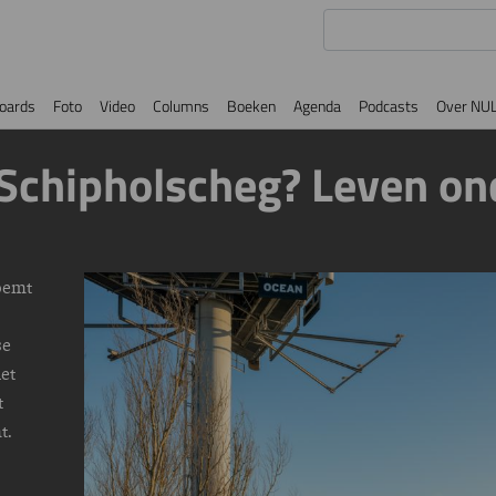
oards
Foto
Video
Columns
Boeken
Agenda
Podcasts
Over NU
 Schipholscheg? Leven on
oemt
Image
se
et
t
t.