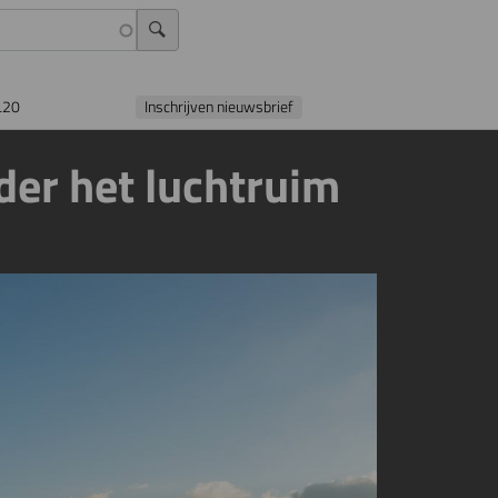
L20
Inschrijven nieuwsbrief
der het luchtruim