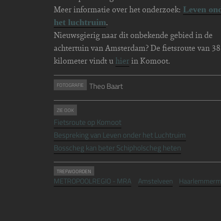
Meer informatie over het onderzoek:
Leven on
.
het luchtruim
Nieuwsgierig naar dit onbekende gebied in de
achtertuin van Amsterdam? De fietsroute van 38
kilometer vindt u
hier
in Komoot.
Theo Baart
FOTOGRAFIE
ZIE OOK
Fietsroute op Komoot
Bespreking van Leven onder het Luchtruim
Bosscheg kan beter Schipholscheg heten
TREFWOORDEN
METROPOOLREGIO - MRA
Amstelveen
Haarlemmerm