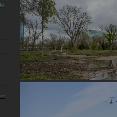
der
Image
eer