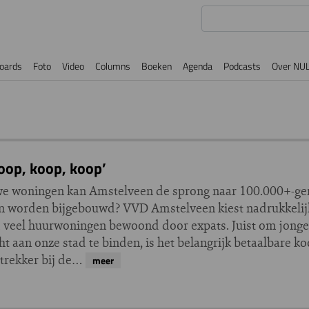
oards
Foto
Video
Columns
Boeken
Agenda
Podcasts
Over NU
oop, koop, koop’
we woningen kan Amstelveen de sprong naar 100.000+-g
n worden bijgebouwd? VVD Amstelveen kiest nadrukkelij
d veel huurwoningen bewoond door expats. Juist om jong
 aan onze stad te binden, is het belangrijk betaalbare k
ttrekker bij de…
meer