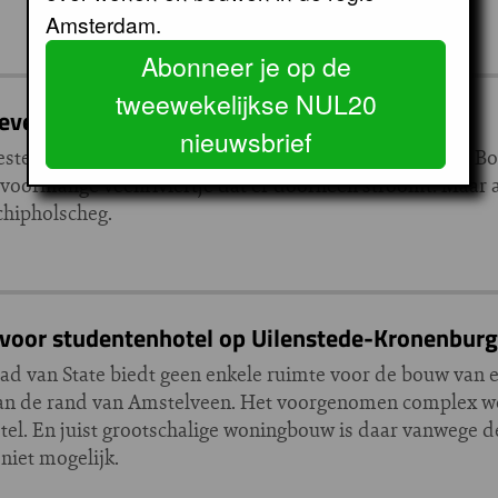
Amsterdam.
Abonneer je op de
tweewekelijkse NUL20
even onder het luchtruim
nieuwsbrief
teinderscheg, nogal chauvinistisch, de Amsterdamse Bo
 voormalige veenriviertje dat er doorheen stroomt. Maar a
Schipholscheg.
 voor studentenhotel op Uilenstede-Kronenburg
ad van State biedt geen enkele ruimte voor de bouw van 
an de rand van Amstelveen. Het voorgenomen complex wo
tel. En juist grootschalige woningbouw is daar vanwege d
 niet mogelijk.