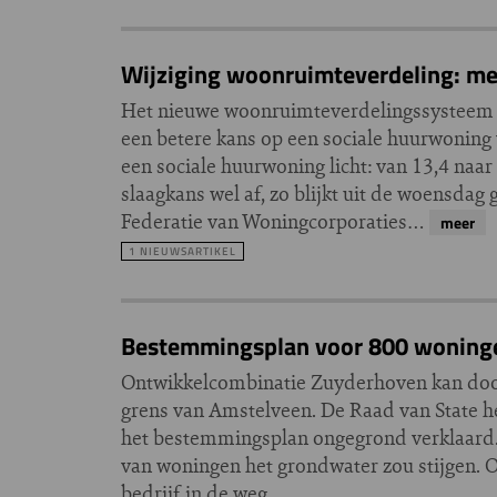
Wijziging woonruimteverdeling: me
Het nieuwe woonruimteverdelingssysteem i
een betere kans op een sociale huurwoning
een sociale huurwoning licht: van 13,4 naa
slaagkans wel af, zo blijkt uit de woensd
Federatie van Woningcorporaties…
meer
1 NIEUWSARTIKEL
Bestemmingsplan voor 800 woningen
Ontwikkelcombinatie Zuyderhoven kan door
grens van Amstelveen. De Raad van State 
het bestemmingsplan ongegrond verklaard.
van woningen het grondwater zou stijgen. O
bedrijf in de weg.