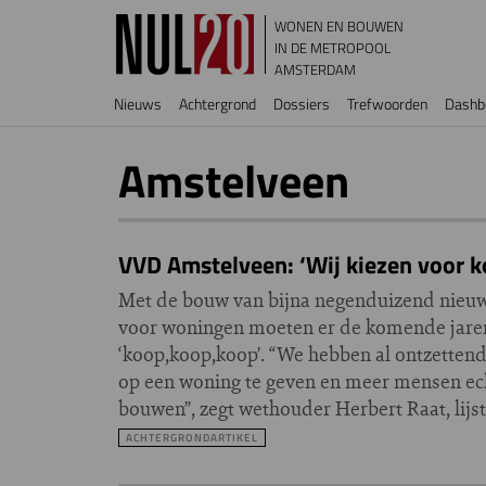
Overslaan en naar de inhoud gaan
WONEN EN BOUWEN
IN DE METROPOOL
AMSTERDAM
Hoofdnavigatie
Nieuws
Achtergrond
Dossiers
Trefwoorden
Dashb
Amstelveen
VVD Amstelveen: ‘Wij kiezen voor k
Met de bouw van bijna negenduizend nieu
voor woningen moeten er de komende jare
‘koop,koop,koop’. “We hebben al ontzetten
op een woning te geven en meer mensen echt
bouwen”, zegt wethouder Herbert Raat, lijs
ACHTERGRONDARTIKEL