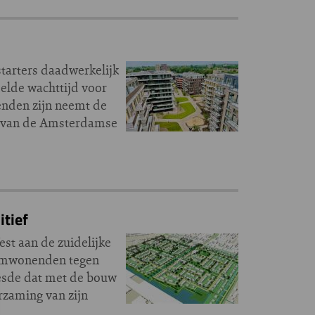
tarters daadwerkelijk
elde wachttijd voor
kenden zijn neemt de
23 van de Amsterdamse
itief
t aan de zuidelijke
 omwonenden tegen
esde dat met de bouw
rzaming van zijn