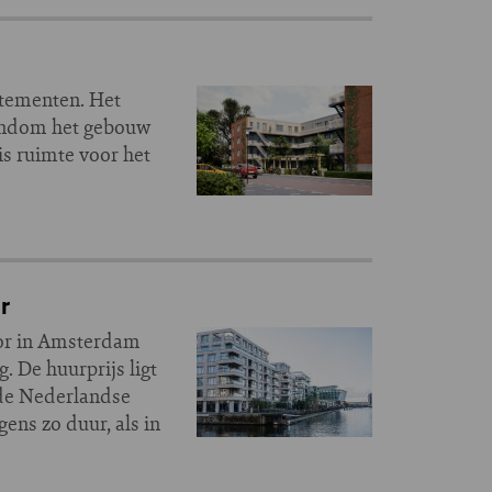
rtementen. Het
ondom het gebouw
s ruimte voor het
r
tor in Amsterdam
 De huurprijs ligt
n de Nederlandse
ens zo duur, als in