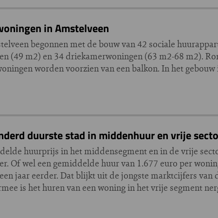
woningen in Amstelveen
stelveen begonnen met de bouw van 42 sociale huurappa
gen (49 m2) en 34 driekamerwoningen (63 m2-68 m2). R
woningen worden voorzien van een balkon. In het gebouw i
rd duurste stad in middenhuur en vrije secto
ddelde huurprijs in het middensegment en in de vrije sec
er. Of wel een gemiddelde huur van 1.677 euro per woning.
een jaar eerder. Dat blijkt uit de jongste marktcijfers va
e is het huren van een woning in het vrije segment nerg