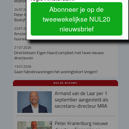
Moeten hooggelegen en laaggelegen corporaties fuseren?
Abonneer je op de
24.07.2026
Peter Kranenburg nieuwe directeur Financiën en
tweewekelijkse NUL20
Bedrijfsvoering bij Lieven de Key
nieuwsbrief
23.07.2026
Amsterdam verloor in een jaar meer dan duizend particuliere
huurwoningen
21.07.2026
Directieteam Eigen Haard compleet met twee nieuwe
directeuren
13.07.2026
Gaan fabriekswoningen het woningtekort lenigen?
NUL20 NIEUWS
Armand van de Laar per 1
september aangesteld als
secretaris-directeur MRA
Peter Kranenburg nieuwe