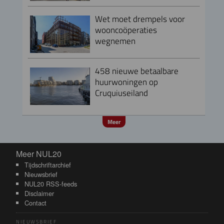
Wet moet drempels voor
wooncoöperaties
wegnemen
458 nieuwe betaalbare
huurwoningen op
Cruquiuseiland
Meer
Meer NUL20
Meer NUL20
Tijdschriftarchief
Nieuwsbrief
NUL20 RSS-feeds
Disclaimer
Contact
NIEUWSBRIEF