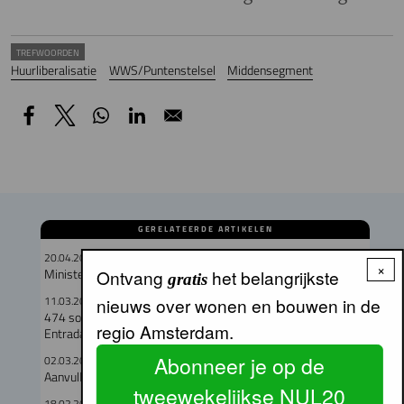
TREFWOORDEN
Huurliberalisatie
WWS/Puntenstelsel
Middensegment
GERELATEERDE ARTIKELEN
20.04.2026
×
Minister zet mes in Wet betaalbare huur
Ontvang
het belangrijkste
gratis
11.03.2026
nieuws over wonen en bouwen in de
474 sociale- en middensegment huurwoningen in
regio Amsterdam.
Entradagebied Duivendrecht
Abonneer je op de
02.03.2026
Aanvullingen op huurprijsregelgeving van het Rijk
tweewekelijkse NUL20
18.02.2026