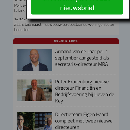
Politiek in Purmerend eensgezind: wel groeien maar ook in
nieuwsbrief
balans blijven
14.02.2026
Zaanstad: naast nieuwbouw ook bestaande woningen beter
benutten
NUL20 NIEUWS
Armand van de Laar per 1
september aangesteld als
secretaris-directeur MRA
Peter Kranenburg nieuwe
directeur Financiën en
Bedrijfsvoering bij Lieven de
Key
Directieteam Eigen Haard
compleet met twee nieuwe
directeuren