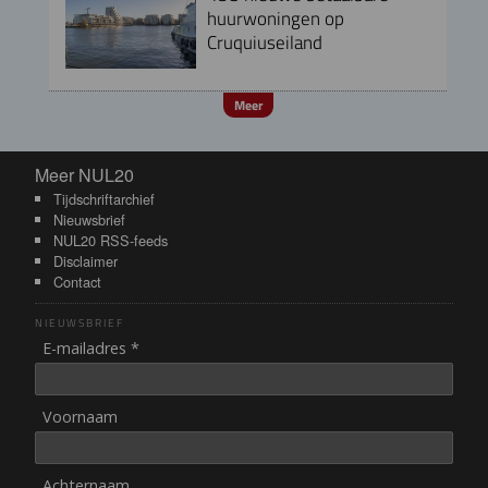
huurwoningen op
Cruquiuseiland
Meer
Meer NUL20
Meer NUL20
Tijdschriftarchief
Nieuwsbrief
NUL20 RSS-feeds
Disclaimer
Contact
NIEUWSBRIEF
E-mailadres *
Voornaam
Achternaam