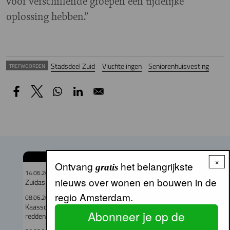
voor verschillende groepen een tijdelijke
oplossing hebben.”
Stadsdeel Zuid
Vluchtelingen
Seniorenhuisvesting
TREFWOORDEN
GERELATEERDE ARTIKELEN
×
Ontvang
het belangrijkste
gratis
14.06.2026
nieuws over wonen en bouwen in de
Zuidas krijgt 73 nieuwe huurwoningen met SCALA
regio Amsterdam.
08.06.2026
Kaasschaaf over onderhoudskosten gaat corporaties niet
Abonneer je op de
redden