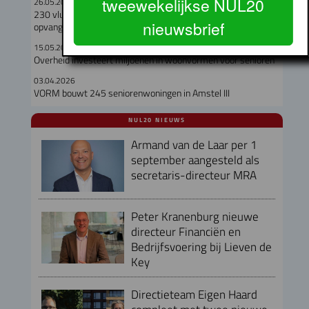
tweewekelijkse NUL20
26.05.2026
230 vluchtelingen krijgen plek in Amsterdamse
nieuwsbrief
opvanglocaties
15.05.2026
Overheid investeert miljoenen in woonvormen voor senioren
03.04.2026
VORM bouwt 245 seniorenwoningen in Amstel III
NUL20 NIEUWS
Armand van de Laar per 1
september aangesteld als
secretaris-directeur MRA
Peter Kranenburg nieuwe
directeur Financiën en
Bedrijfsvoering bij Lieven de
Key
Directieteam Eigen Haard