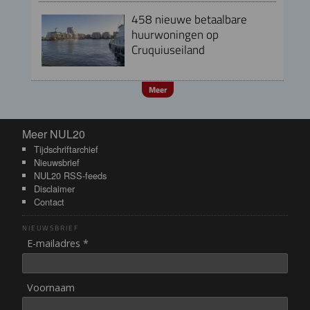
458 nieuwe betaalbare
huurwoningen op
Cruquiuseiland
Meer
Meer NUL20
Meer NUL20
Tijdschriftarchief
Nieuwsbrief
NUL20 RSS-feeds
Disclaimer
Contact
NIEUWSBRIEF
E-mailadres *
Voornaam