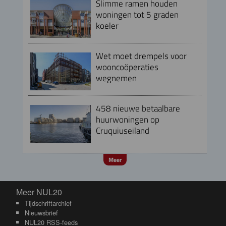
Slimme ramen houden
woningen tot 5 graden
koeler
Wet moet drempels voor
wooncoöperaties
wegnemen
458 nieuwe betaalbare
huurwoningen op
Cruquiuseiland
Meer
Meer NUL20
Meer NUL20
Tijdschriftarchief
Nieuwsbrief
NUL20 RSS-feeds