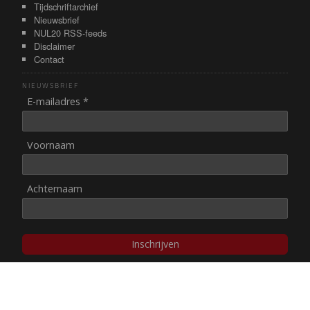
Tijdschriftarchief
Nieuwsbrief
NUL20 RSS-feeds
Disclaimer
Contact
NIEUWSBRIEF
E-mailadres *
Voornaam
Achternaam
Inschrijven
© NUL20, 2002-heden,
auteursrechten/disclaimer
Stichting NUL20 heeft de
ANBI-status
.
Image