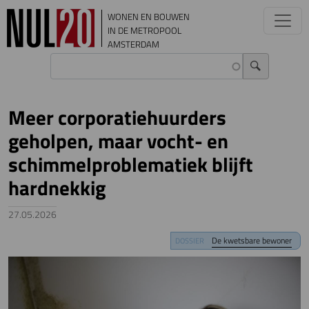
Overslaan en naar de inhoud gaan
WONEN EN BOUWEN
IN DE METROPOOL
AMSTERDAM
Meer corporatiehuurders
geholpen, maar vocht- en
schimmelproblematiek blijft
hardnekkig
27.05.2026
Image
De kwetsbare bewoner
DOSSIER