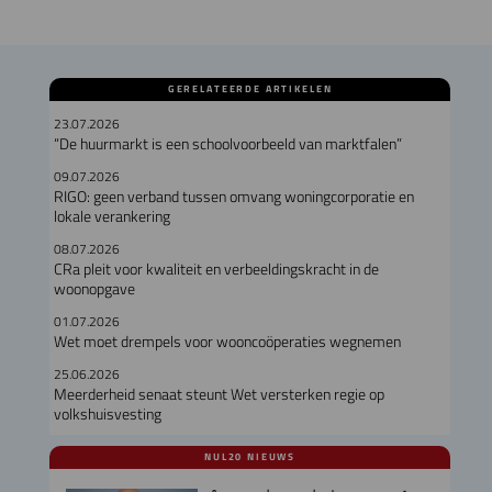
GERELATEERDE ARTIKELEN
23.07.2026
“De huurmarkt is een schoolvoorbeeld van marktfalen”
09.07.2026
RIGO: geen verband tussen omvang woningcorporatie en
lokale verankering
08.07.2026
CRa pleit voor kwaliteit en verbeeldingskracht in de
woonopgave
01.07.2026
Wet moet drempels voor wooncoöperaties wegnemen
25.06.2026
Meerderheid senaat steunt Wet versterken regie op
volkshuisvesting
NUL20 NIEUWS