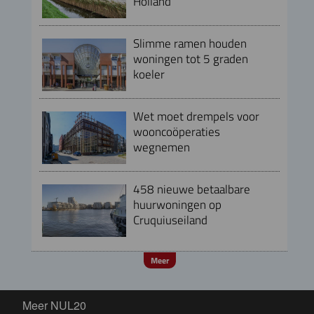
Holland
Slimme ramen houden
woningen tot 5 graden
koeler
Wet moet drempels voor
wooncoöperaties
wegnemen
458 nieuwe betaalbare
huurwoningen op
Cruquiuseiland
Meer
Meer NUL20
Meer NUL20