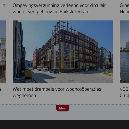
 in
Omgevingsvergunning verleend voor circulair
Groe
woon-werkgebouw in Buiksloterham
Noo
n
Wet moet drempels voor wooncoöperaties
458 
wegnemen
Cruq
Meer