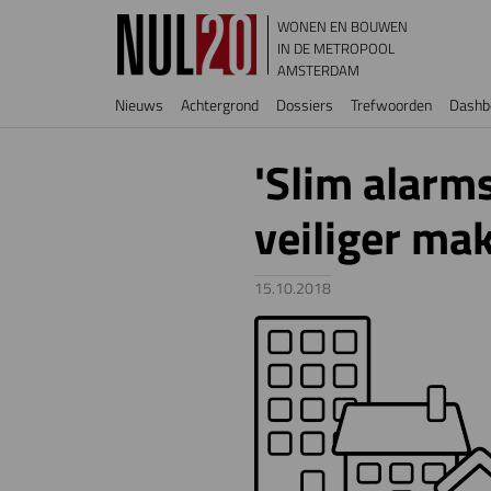
Overslaan en naar de inhoud gaan
WONEN EN BOUWEN
IN DE METROPOOL
AMSTERDAM
Hoofdnavigatie
Nieuws
Achtergrond
Dossiers
Trefwoorden
Dashb
'Slim alarm
veiliger ma
15.10.2018
Image