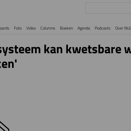
oards
Foto
Video
Columns
Boeken
Agenda
Podcasts
Over NU
systeem kan kwetsbare w
ken'