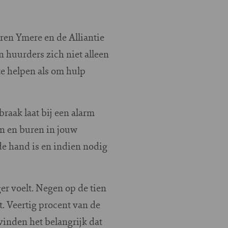
ren Ymere en de Alliantie
 huurders zich niet alleen
te helpen als om hulp
raak laat bij een alarm
den en buren in jouw
 de hand is en indien nodig
ger voelt. Negen op de tien
. Veertig procent van de
inden het belangrijk dat