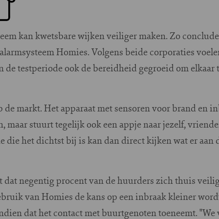
teem kan kwetsbare wijken veiliger maken. Zo conclude
 alarmsysteem Homies. Volgens beide corporaties voelen
 in de testperiode ook de bereidheid gegroeid om elkaar 
p de markt. Het apparaat met sensoren voor brand en inb
n, maar stuurt tegelijk ook een appje naar jezelf, vrien
 die het dichtst bij is kan dan direct kijken wat er aan
kt dat negentig procent van de huurders zich thuis veili
bruik van Homies de kans op een inbraak kleiner wordt
ndien dat het contact met buurtgenoten toeneemt. "We v