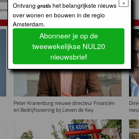
euwbouw en instandhouding
×
Ontvang
het belangrijkste nieuws
gratis
ermen tegen de hitte?
over wonen en bouwen in de regio
Amsterdam.
NUL20 NIEUWS
Abonneer je op de
tweewekelijkse NUL20
nieuwsbrief
Peter Kranenburg nieuwe directeur Financiën
Dire
en Bedrijfsvoering bij Lieven de Key
nieu