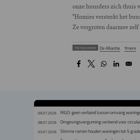
onze huurders zich thuis v
"Homies versterkt het buur
Ze vergroten daarmee zelf 
De Alliantie
Ymere
TREFWOORDEN
RIGO: geen verband tussen omvang woningco
09.07.2026
Omgevingsvergunning verleend voor circul
08.07.2026
Slimme ramen houden woningen tot 5 grade
03.07.2026