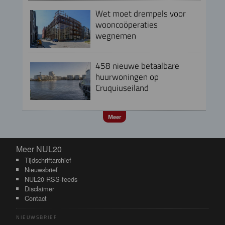
Wet moet drempels voor
wooncoöperaties
wegnemen
458 nieuwe betaalbare
huurwoningen op
Cruquiuseiland
Meer
Meer NUL20
Meer NUL20
Tijdschriftarchief
Nieuwsbrief
NUL20 RSS-feeds
Disclaimer
Contact
NIEUWSBRIEF