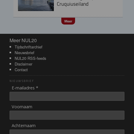
Cruquiuseiland
Meer
Meer NUL20
Meer NUL20
Tijdschriftarchief
Nieuwsbrief
NUL20 RSS-feeds
Disclaimer
Contact
NIEUWSBRIEF
E-mailadres *
Voornaam
Achternaam