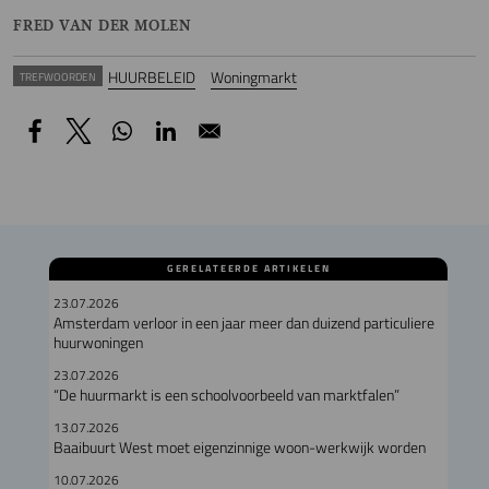
FRED VAN DER MOLEN
HUURBELEID
Woningmarkt
TREFWOORDEN
GERELATEERDE ARTIKELEN
23.07.2026
Amsterdam verloor in een jaar meer dan duizend particuliere
huurwoningen
23.07.2026
“De huurmarkt is een schoolvoorbeeld van marktfalen”
13.07.2026
Baaibuurt West moet eigenzinnige woon-werkwijk worden
10.07.2026