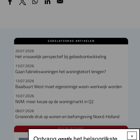
GERELATEERDE ARTIKELEN
20.07.2026
Het vrouwelijk perspectief bij gebiedsontwikkeling
13.07.2026
Gaan fabriekswoningen het woningtekort lenigen?
13.07.2026
Baaibuurt West moet eigenzinnige woon-werkwijk worden
10.07.2026
NVM: meer keuze op de woningmarkt in Q2
08.07.2026
Groeiende druk op wonen en leefomgeving Noord-Holland
NUL20 NIEUWS
×
Ontvang
het belangrijkste
Armand van de Laar per 1
gratis