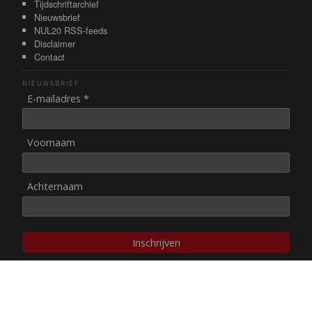
Tijdschriftarchief
Nieuwsbrief
NUL20 RSS-feeds
Disclaimer
Contact
NIEUWSBRIEF
E-mailadres *
Voornaam
Achternaam
Inschrijven
© NUL20, 2002-heden,
auteursrechten/disclaimer
Stichting NUL20 heeft de
ANBI-status
.
Image