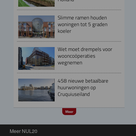
Slimme ramen houden
woningen tot 5 graden
koeler
Wet moet drempels voor
wooncoöperaties
wegnemen
458 nieuwe betaalbare
huurwoningen op
Cruquiuseiland
Meer
Meer NUL20
Meer NUL20