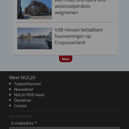
wooncoöperaties
wegnemen
458 nieuwe betaalbare
huurwoningen op
Cruquiuseiland
Meer
Meer NUL20
Meer NUL20
Tijdschriftarchief
Nieuwsbrief
NUL20 RSS-feeds
Disclaimer
Contact
NIEUWSBRIEF
E-mailadres *