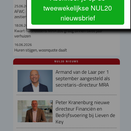
tweewekelijkse NUL20
25.06.2026
AFWC: corporaties bouwen meeste sociale huurwoningen in
nieuwsbrief
zestien jaar
18.06.2026
Kwart huishoudens MRA zou graag binnen twee jaar
verhuizen
16.06.2026
Huren stijgen, woonquote daalt
NUL20 NIEUWS
Armand van de Laar per 1
september aangesteld als
secretaris-directeur MRA
Peter Kranenburg nieuwe
directeur Financiën en
Bedrijfsvoering bij Lieven de
Key