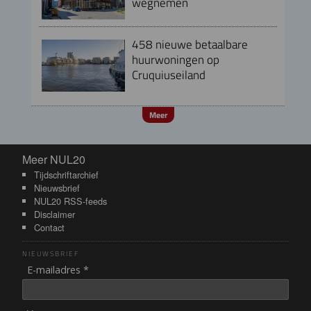
wegnemen
458 nieuwe betaalbare
huurwoningen op
Cruquiuseiland
Meer
Meer NUL20
Meer NUL20
Tijdschriftarchief
Nieuwsbrief
NUL20 RSS-feeds
Disclaimer
Contact
NIEUWSBRIEF
E-mailadres *