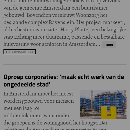
en 12 middenhuurwoningen. Ook wordt op verzoek
van de gemeente Amsterdam een buurtkamer
gebouwd. Bovendien vernieuwt Woonzorg het
bestaande complex Ravenstein. Het project markeert,
aldus bestuursvoorzitter Harry Platte, een belangrijke
stap richting meer duurzame, passende en betaalbare
huisvesting voor senioren in Amsterdam…
meer
1 NIEUWSARTIKEL
Oproep corporaties: ‘maak echt werk van de
ongedeelde stad’
In Amsterdam moet het meest
worden gebouwd voor mensen
met een laag tot
middeninkomen, want onder
die groepen is de woningnood het hoogst. Dat
schrijven de Amsterdamse corporaties in een