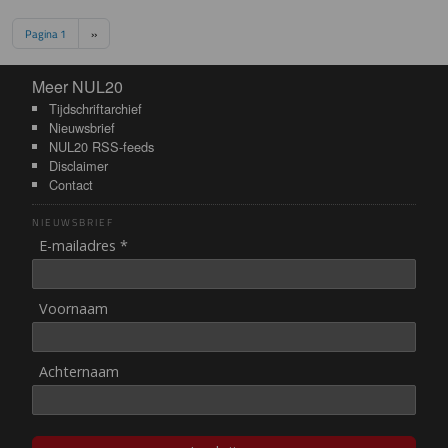
Paginering
Volgende pagina
Pagina 1
››
Meer NUL20
Meer NUL20
Tijdschriftarchief
Nieuwsbrief
NUL20 RSS-feeds
Disclaimer
Contact
NIEUWSBRIEF
E-mailadres *
Voornaam
Achternaam