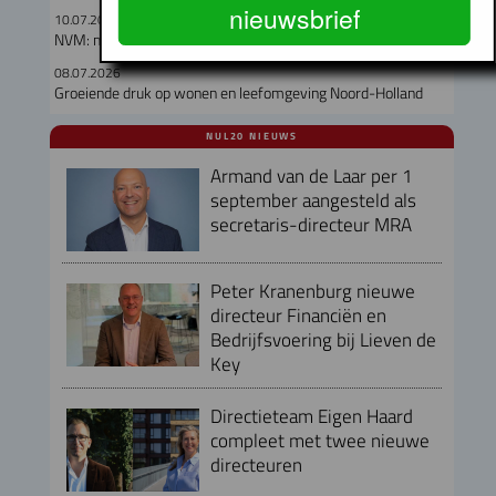
nieuwsbrief
10.07.2026
NVM: meer keuze op de woningmarkt in Q2
08.07.2026
Groeiende druk op wonen en leefomgeving Noord-Holland
NUL20 NIEUWS
Armand van de Laar per 1
september aangesteld als
secretaris-directeur MRA
Peter Kranenburg nieuwe
directeur Financiën en
Bedrijfsvoering bij Lieven de
Key
Directieteam Eigen Haard
compleet met twee nieuwe
directeuren