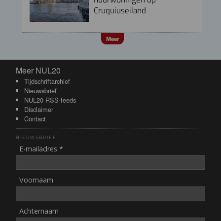
Cruquiuseiland
Meer
Meer NUL20
Meer NUL20
Tijdschriftarchief
Nieuwsbrief
NUL20 RSS-feeds
Disclaimer
Contact
NIEUWSBRIEF
E-mailadres *
Voornaam
Achternaam