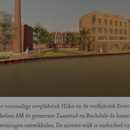
de voormalige zeepfabriek Hilko en de verffabriek Ever
kelaar AM de gemeente Zaanstad en Rochdale de komen
 woningen ontwikkelen. De nieuwe wijk is onderdeel v