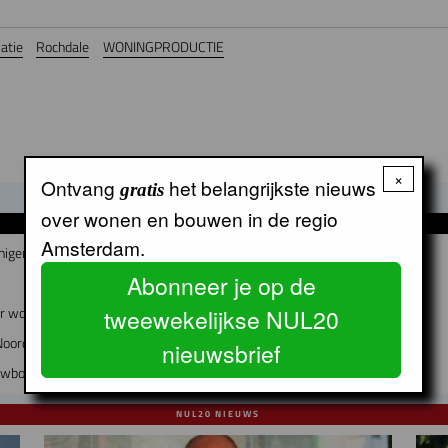
atie
Rochdale
WONINGPRODUCTIE
×
Ontvang
het belangrijkste nieuws
gratis
over wonen en bouwen in de regio
GERELATEERDE ARTIKELEN
Amsterdam.
nigen?
Abonneer je op de
air woon-werkgebouw in Buiksloterham
tweewekelijkse NUL20
Noord-Holland
nieuwsbrief
euwbouw en instandhouding
NUL20 NIEUWS