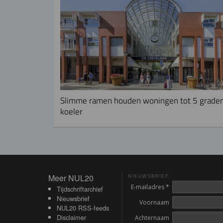
Slimme ramen houden woningen tot 5 grade
koeler
Meer NUL20
Meer NUL20
NIEUWSBRIEF
E-mailadres *
Tijdschriftarchief
Nieuwsbrief
Voornaam
NUL20 RSS-feeds
Disclaimer
Achternaam