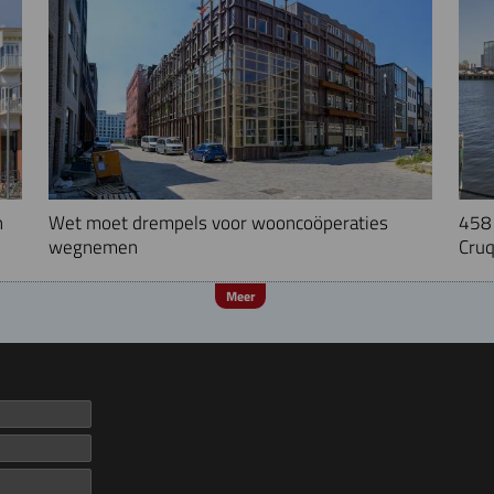
n
Wet moet drempels voor wooncoöperaties
458 
wegnemen
Cruq
Meer