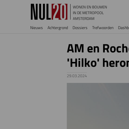
Overslaan en naar de inhoud gaan
WONEN EN BOUWEN
IN DE METROPOOL
AMSTERDAM
Hoofdnavigatie
Nieuws
Achtergrond
Dossiers
Trefwoorden
Dashb
AM en Rochd
'Hilko' her
29.03.2024
Image