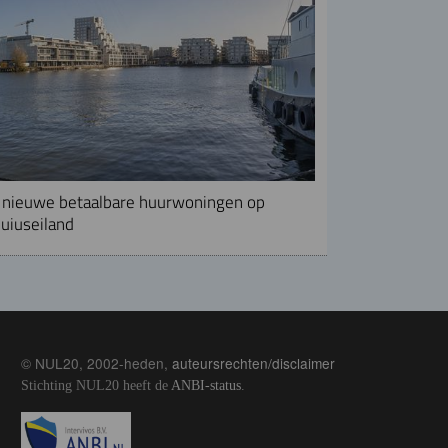
nieuwe betaalbare huurwoningen op
uiuseiland
© NUL20, 2002-heden,
auteursrechten/disclaimer
Stichting NUL20 heeft de
ANBI-status
.
Image