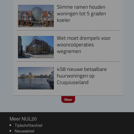
Slimme ramen houden
woningen tot 5 graden
koeler
Wet moet drempels voor
wooncoöperaties
wegnemen
458 nieuwe betaalbare
huurwoningen op
Cruquiuseiland
Meer
Meer NUL20
Meer NUL20
Tijdschriftarchief
Nieuwsbrief