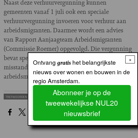
Naast deze verhuurvergunning kunnen
gemeenten vanaf 1 juli ook een speciale
verhuurvergunning invoeren voor verhuur aan
arbeidsmigranten. Daarmee wordt een advies
van Rapport Aanjaagteam Arbeidsmigranten
(Commissie Roemer) opgevolgd. Die vergunning
bevat specifieke regels om de veelvuldige
×
Ontvang
het belangrijkste
gratis
misstanden rond de huisvesting van
nieuws over wonen en bouwen in de
arbeidsmigranten tegen te gaan.
regio Amsterdam.
Abonneer je op de
HUURBELEID
Overheidsbeleid Landelijk
TREFWOORDEN
tweewekelijkse NUL20
nieuwsbrief