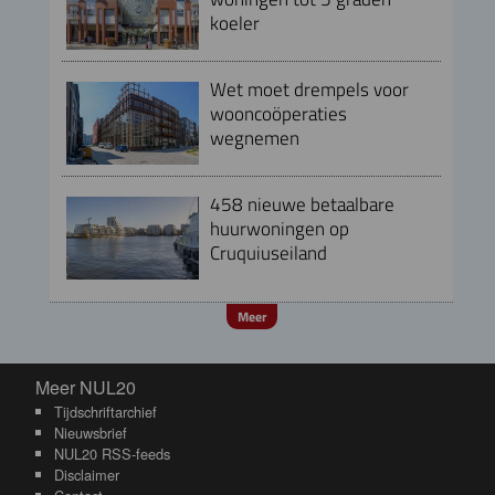
koeler
Wet moet drempels voor
wooncoöperaties
wegnemen
458 nieuwe betaalbare
huurwoningen op
Cruquiuseiland
Meer
Meer NUL20
Meer NUL20
Tijdschriftarchief
Nieuwsbrief
NUL20 RSS-feeds
Disclaimer