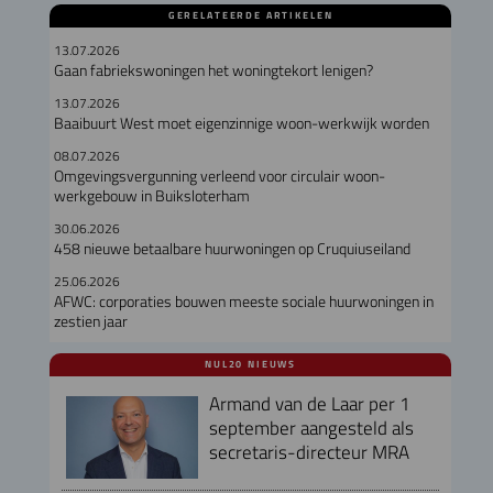
GERELATEERDE ARTIKELEN
13.07.2026
Gaan fabriekswoningen het woningtekort lenigen?
13.07.2026
Baaibuurt West moet eigenzinnige woon-werkwijk worden
08.07.2026
Omgevingsvergunning verleend voor circulair woon-
werkgebouw in Buiksloterham
30.06.2026
458 nieuwe betaalbare huurwoningen op Cruquiuseiland
25.06.2026
AFWC: corporaties bouwen meeste sociale huurwoningen in
zestien jaar
NUL20 NIEUWS
Armand van de Laar per 1
september aangesteld als
secretaris-directeur MRA