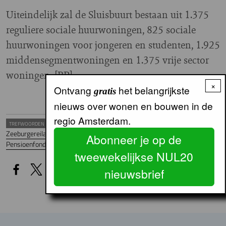
Uiteindelijk zal de Sluisbuurt bestaan uit 1.375
reguliere sociale huurwoningen, 825 sociale
huurwoningen voor jongeren en studenten, 1.925
middensegmentwoningen en 1.375 vrije sector
woningen. [BP]
×
Ontvang
het belangrijkste
gratis
nieuws over wonen en bouwen in de
regio Amsterdam.
TREFWOORDEN
Zeeburgereiland
Sociale huur
Middensegment
Abonneer je op de
Pensioenfonds / belegger
Stadsdeel Oost
Nieuwbouw
tweewekelijkse NUL20
nieuwsbrief