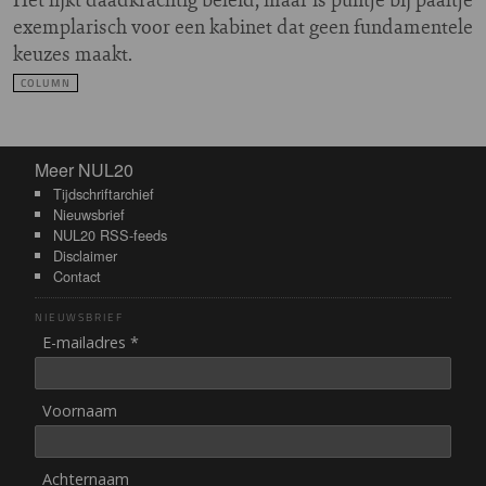
exemplarisch voor een kabinet dat geen fundamentele
keuzes maakt.
COLUMN
Meer NUL20
Meer NUL20
Tijdschriftarchief
Nieuwsbrief
NUL20 RSS-feeds
Disclaimer
Contact
NIEUWSBRIEF
E-mailadres *
Voornaam
Achternaam