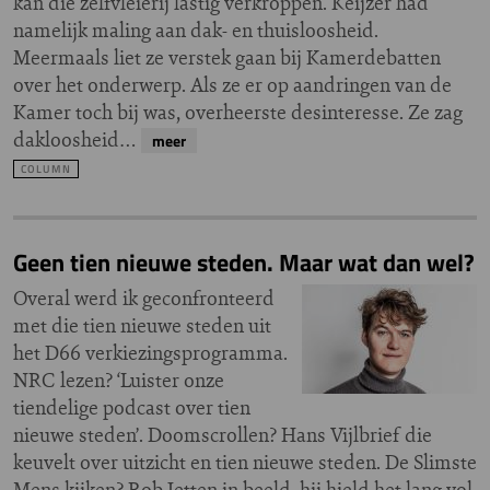
kan die zelfvleierij lastig verkroppen. Keijzer had
namelijk maling aan dak- en thuisloosheid.
Meermaals liet ze verstek gaan bij Kamerdebatten
over het onderwerp. Als ze er op aandringen van de
Kamer toch bij was, overheerste desinteresse. Ze zag
dakloosheid…
meer
COLUMN
Geen tien nieuwe steden. Maar wat dan wel?
Overal werd ik geconfronteerd
met die tien nieuwe steden uit
het D66 verkiezingsprogramma.
NRC lezen? ‘Luister onze
tiendelige podcast over tien
nieuwe steden’. Doomscrollen? Hans Vijlbrief die
keuvelt over uitzicht en tien nieuwe steden. De Slimste
Mens kijken? Rob Jetten in beeld, hij hield het lang vol,