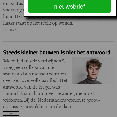
om statushouders geen
nieuwsbrief
voorrang te geven op sociale
huur. Het is een valse drogredenering voor beleid dat
haaks staat op het recht op wonen.
COLUMN
Steeds kleiner bouwen is niet het antwoord
‘Moet jij dan zelf verdwijnen?’,
vroeg een collega van me
standaard als mensen zeurden
over een overvolle aardbol. Het
antwoord van de klager was
natuurlijk standaard nee. De ander, die moet
wieberen. Bij de ‘Nederlanders wonen te groot’-
discussie moet ik hieraan denken.
COLUMN