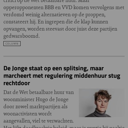
critici op de Wet betaalbare huur. Maar
opperopponenten BBB en VVD komen vervolgens met
verdomd weinig alternatieven op de proppen,
constateert hij. En ingrepen die de klap kunnen
opvangen, worden steevast door juist deze partijen
gedwarsboomd.
COLUMN
De Jonge staat op een splitsing, maar
marcheert met regulering middenhuur stug
rechtdoor
Dat de Wet betaalbare huur van
woonminister Hugo de Jonge
door zowel marktpartijen als
woonactivisten wordt
aangevallen, viel te verwachten.
Het lijkt daadkrachtig beleid, maar is puntje bij paaltje