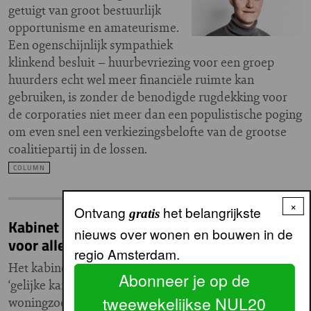
getuigt van groot bestuurlijk
opportunisme en amateurisme.
Een ogenschijnlijk sympathiek
klinkend besluit – huurbevriezing voor een groep
huurders echt wel meer financiële ruimte kan
gebruiken, is zonder de benodigde rugdekking voor
de corporaties niet meer dan een populistische poging
om even snel een verkiezingsbelofte van de grootse
coalitiepartij in de lossen.
COLUMN
×
Ontvang
het belangrijkste
gratis
Kabinet wil helemaal geen ‘gelijke kansen
nieuws over wonen en bouwen in de
voor alle woningzoekenden’
regio Amsterdam.
Het kabinet beroept zich op
Abonneer je op de
‘gelijke kansen voor alle
tweewekelijkse NUL20
woningzoekenden’ bij de keuze