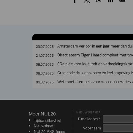
Amsterdam verloor in een jaar meer dan dui
23.07.2026
Directieteam Eigen Haard compleet met tw
21.07.2026
CRa pleit voor kwaliteit en verbeeldingskra
08.07.2026
Groeiende druk op wonen en leefomgeving 
08.07.2026
Wet moet drempels voor wooncoöperatie
01.07.2026
Meer NUL20
Meer NUL20
NIEUWSBRIEF
E-mailadres *
Tijdschriftarchief
Nieuwsbrief
Voornaam
NUL20 RSS-feeds