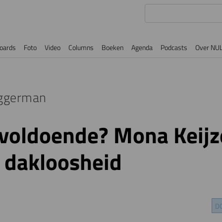
oards
Foto
Video
Columns
Boeken
Agenda
Podcasts
Over NU
ggerman
voldoende? Mona Keijz
 dakloosheid
D