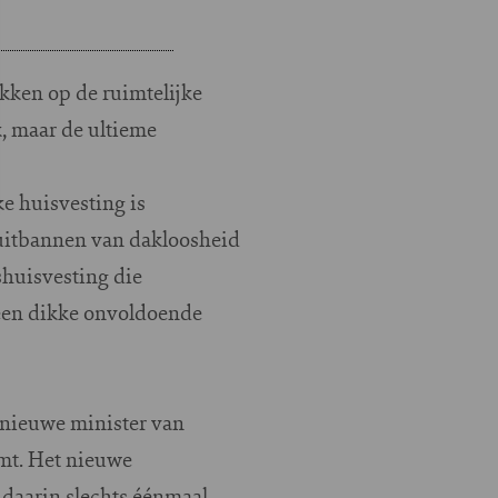
kken op de ruimtelijke
k, maar de ultieme
e huisvesting is
 uitbannen van dakloosheid
shuisvesting die
 een dikke onvoldoende
 nieuwe minister van
emt. Het nieuwe
daarin slechts éénmaal