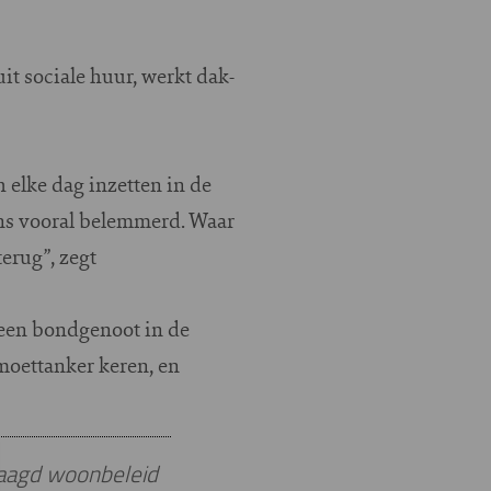
it sociale huur, werkt dak-
h elke dag inzetten in de
 ons vooral belemmerd. Waar
erug”, zegt
geen bondgenoot in de
moettanker keren, en
laagd woonbeleid