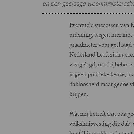
en een geslaagd woonministersch
Eventuele successen van K
ordening, wegen hier niet 
graadmeter voor geslaagd
Nederland heeft zich geco
vastgelegd, met bijbehore
is geen politieke keuze, m
dakloosheid maar gedoe vi
krijgen.
Wat mij betreft dan ook ge
volkshuisvesting die dak-
hoofdlijnenakkoord stemt 