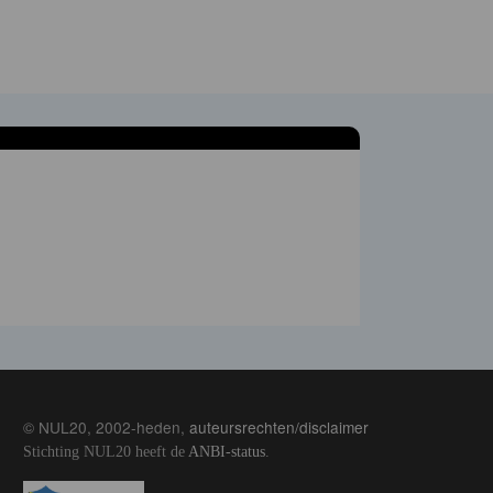
© NUL20, 2002-heden,
auteursrechten/disclaimer
Stichting NUL20 heeft de
ANBI-status
.
Image