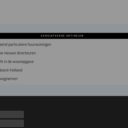
GERELATEERDE ARTIKELEN
zend particuliere huurwoningen
ee nieuwe directeuren
cht in de woonopgave
Noord-Holland
s wegnemen