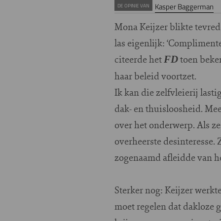
Kasper Baggerman
DE OPINIE VAN
Mona Keijzer blikte tevre
las eigenlijk: ‘Complimen
citeerde het
toen beken
FD
haar beleid voortzet.
Ik kan die zelfvleierij las
dak- en thuisloosheid. Mee
over het onderwerp. Als ze
overheerste desinteresse. 
zogenaamd afleidde van he
Sterker nog: Keijzer werkt
moet regelen dat dakloze 