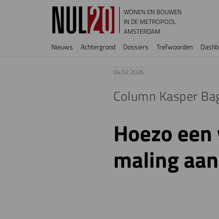
Overslaan en naar de inhoud gaan
WONEN EN BOUWEN
IN DE METROPOOL
AMSTERDAM
Hoofdnavigatie
Nieuws
Achtergrond
Dossiers
Trefwoorden
Dashb
04.02.2026
Column Kasper Ba
Hoezo een 
maling aan