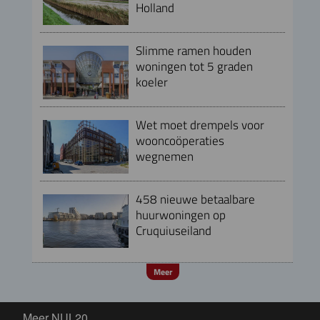
Holland
Slimme ramen houden
woningen tot 5 graden
koeler
Wet moet drempels voor
wooncoöperaties
wegnemen
458 nieuwe betaalbare
huurwoningen op
Cruquiuseiland
Meer
Meer NUL20