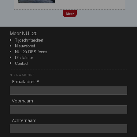
Meer
Meer NUL20
Meer NUL20
Tijdschriftarchief
Nieuwsbrief
NUL20 RSS-feeds
Disclaimer
Contact
NIEUWSBRIEF
E-mailadres *
Voornaam
Achternaam