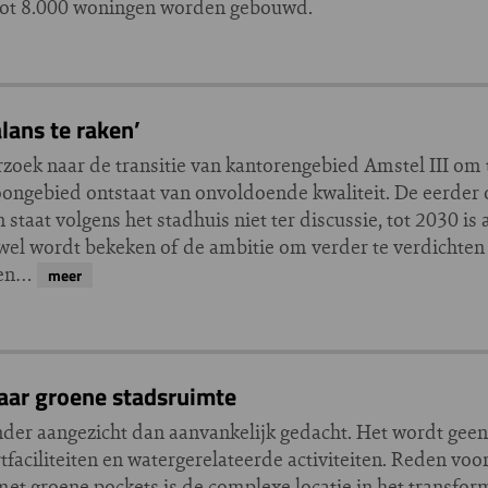
0 tot 8.000 woningen worden gebouwd.
lans te raken’
ek naar de transitie van kantorengebied Amstel III om
oongebied ontstaat van onvoldoende kwaliteit. De eerde
taat volgens het stadhuis niet ter discussie, tot 2030 is
el wordt bekeken of de ambitie om verder te verdichten
 een…
meer
aar groene stadsruimte
nder aangezicht dan aanvankelijk gedacht. Het wordt geen
faciliteiten en watergerelateerde activiteiten. Reden voo
et groene pockets is de complexe locatie in het transfor