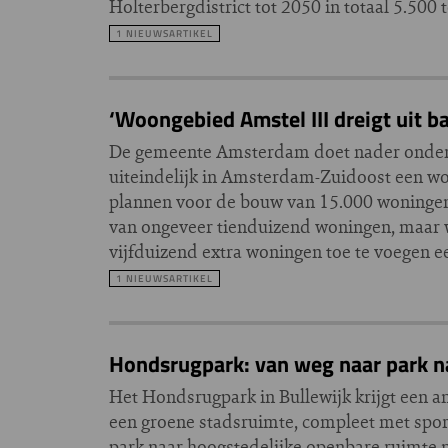
Holterbergdistrict tot 2050 in totaal 5.50
1 NIEUWSARTIKEL
‘Woongebied Amstel III dreigt uit ba
De gemeente Amsterdam doet nader onderzo
uiteindelijk in Amsterdam-Zuidoost een w
plannen voor de bouw van 15.000 woningen s
van ongeveer tienduizend woningen, maar w
vijfduizend extra woningen toe te voegen
1 NIEUWSARTIKEL
Hondsrugpark: van weg naar park n
Het Hondsrugpark in Bullewijk krijgt een a
een groene stadsruimte, compleet met sport
park naar hoogstedelijke openbare ruimte m