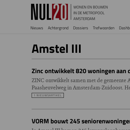
Overslaan en naar de inhoud gaan
WONEN EN BOUWEN
IN DE METROPOOL
AMSTERDAM
Hoofdnavigatie
Nieuws
Achtergrond
Dossiers
Trefwoorden
Dashb
Amstel III
Zinc ontwikkelt 820 woningen aan
ZINC ontwikkelt samen met de gemeente 
Paasheuvelweg in Amsterdam-Zuidoost. Het 
1 NIEUWSARTIKEL
VORM bouwt 245 seniorenwoningen 