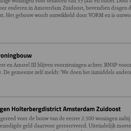
ige woningen voor senioren van 55 jaar en ouder. Door de
voor ouderen in Amsterdam Zuidoost, bovendien dragen d
t. Het gebouw wordt ontwikkeld door VORM en is ontwor
 woningbouw
 en Amstel III blijven voorzieningen achter. BNSP-voorzi
e. De gemeente zelf meldt: 'We doen het inmiddels anders
ngen Holterbergdistrict Amsterdam Zuidoost
ereed voor de bouw van de eerste 2.500 woningen nabij 
enodigde geld daarvoor gereserveerd. Uiteindelijk moete