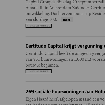
Capital Group is dinsdag 20 september faill
Amstel III in Amsterdam Zuidoost. Certitud
ontwikkeling. Dochtervennootschap Resident
een slordige 100…
meer
1 NIEUWSARTIKEL
Certitudo Capital krijgt vergunning
Certitudo Capital heeft de omgevingsverg
van 561 huurwoningen en 1.000 m2 voorzieni
bouw te beginnen.
1 NIEUWSARTIKEL
269 sociale huurwoningen aan Hol
Eigen Haard heeft afgelopen maand een vo
realisatie van een complex met 269 sociale