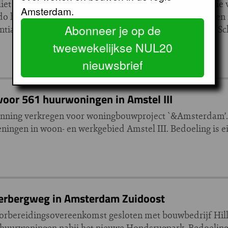
iet verklaard. Dat is slecht nieuws voor de transformatie
Amsterdam.
o heeft veertien kavels in Zuidoost voor 1.600 woningen 
Abonneer je op de
ial Growth Fund verkeerde al enige tijd in surseance. S
tweewekelijkse NUL20
nieuwsbrief
 voor 561 huurwoningen in Amstel III
unning verkregen voor woningbouwproject `&Amsterdam’.
ngen in woon- en werkgebied Amstel III. Bedoeling is ei
terbergweg in Amsterdam Zuidoost
orbereidingsovereenkomst gesloten met bouwbedrijf Hil
 huurwoningen nabij het nieuwe Hondsrugpark. Bedoeling i