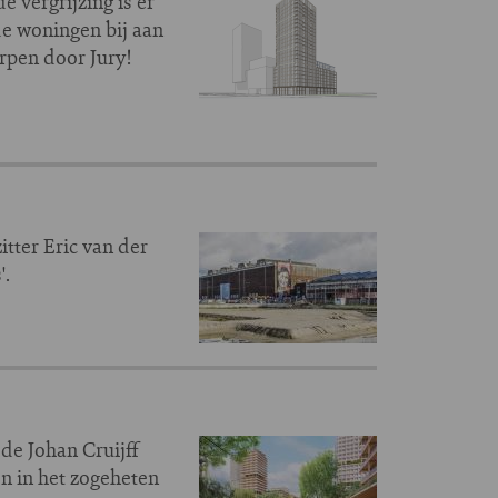
 vergrijzing is er
e woningen bij aan
pen door Jury!
tter Eric van der
'.
de Johan Cruijff
n in het zogeheten