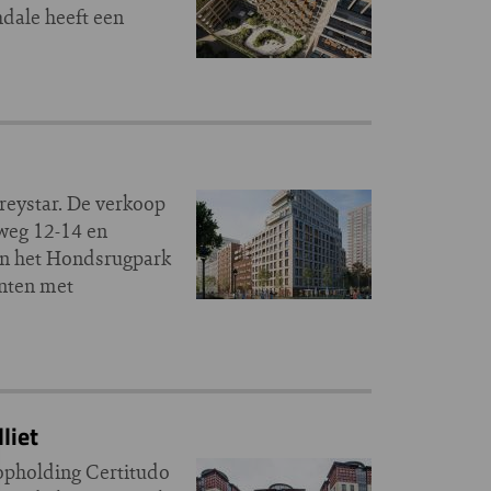
dale heeft een
reystar. De verkoop
lweg 12-14 en
aan het Hondsrugpark
enten met
liet
topholding Certitudo