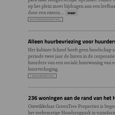
op het plein moet bijdragen aan een leefba
door een extern…
meer
ACHTERGRONDARTIKEL
Alleen huurbevriezing voor huurde
Het kabinet-Schoof heeft geen boodschap a
periode twee jaar de huren in de corporati
huurders van een sociale huurwoning van ee
huurverhoging.
1 NIEUWSARTIKEL
236 woningen aan de rand van het
Ontwikkelaar GreenTree Properties is beg
het toekomstige Hondsrugpark in transform