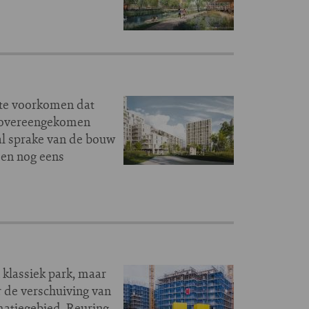
 te voorkomen dat
r overeengekomen
 al sprake van de bouw
 en nog eens
 klassiek park, maar
r de verschuiving van
matiegebied. Reuring