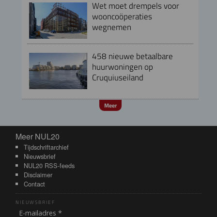
Wet moet drempels voor
wooncoöperaties
wegnemen
458 nieuwe betaalbare
huurwoningen op
Cruquiuseiland
Meer
Meer NUL20
Meer NUL20
Tijdschriftarchief
Nieuwsbrief
NUL20 RSS-feeds
Disclaimer
Contact
NIEUWSBRIEF
E-mailadres *