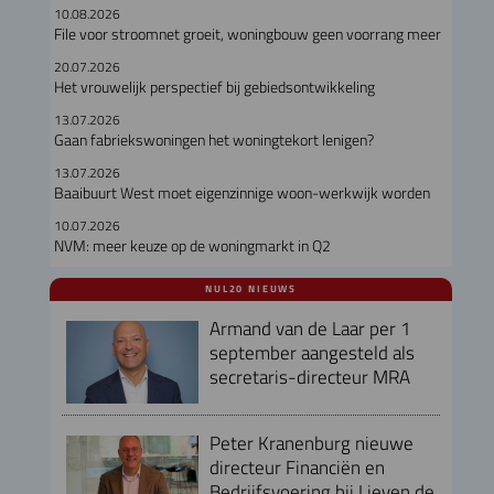
10.08.2026
File voor stroomnet groeit, woningbouw geen voorrang meer
20.07.2026
Het vrouwelijk perspectief bij gebiedsontwikkeling
13.07.2026
Gaan fabriekswoningen het woningtekort lenigen?
13.07.2026
Baaibuurt West moet eigenzinnige woon-werkwijk worden
10.07.2026
NVM: meer keuze op de woningmarkt in Q2
NUL20 NIEUWS
Armand van de Laar per 1
september aangesteld als
secretaris-directeur MRA
Peter Kranenburg nieuwe
directeur Financiën en
Bedrijfsvoering bij Lieven de