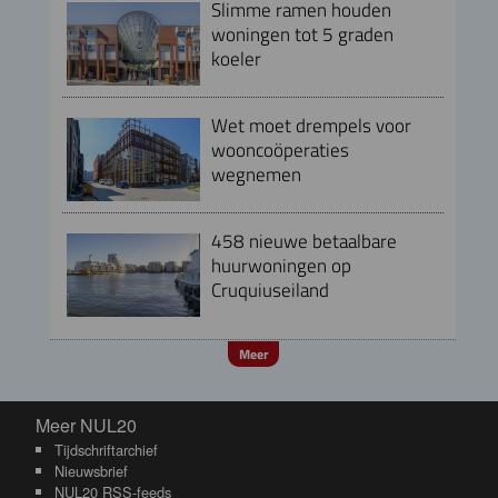
Slimme ramen houden
woningen tot 5 graden
koeler
Wet moet drempels voor
wooncoöperaties
wegnemen
458 nieuwe betaalbare
huurwoningen op
Cruquiuseiland
Meer
Meer NUL20
Meer NUL20
Tijdschriftarchief
Nieuwsbrief
NUL20 RSS-feeds