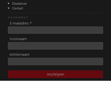
Disclaimer
Contact
NIEUWSBRIEF
E-mailadres *
Voornaam
Achternaam
Inschrijven
© NUL20, 2002-heden,
auteursrechten/disclaimer
Stichting NUL20 heeft de
ANBI-status
.
Image