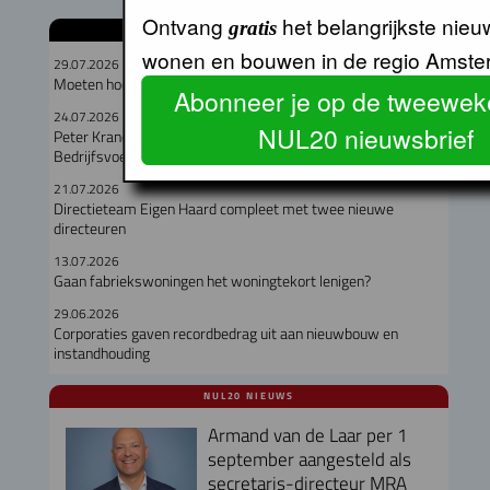
Ontvang
het belangrijkste nieu
gratis
GERELATEERDE ARTIKELEN
wonen en bouwen in de regio Amste
29.07.2026
Moeten hooggelegen en laaggelegen corporaties fuseren?
Abonneer je op de tweeweke
24.07.2026
NUL20 nieuwsbrief
Peter Kranenburg nieuwe directeur Financiën en
Bedrijfsvoering bij Lieven de Key
21.07.2026
Directieteam Eigen Haard compleet met twee nieuwe
directeuren
13.07.2026
Gaan fabriekswoningen het woningtekort lenigen?
29.06.2026
Corporaties gaven recordbedrag uit aan nieuwbouw en
instandhouding
NUL20 NIEUWS
Armand van de Laar per 1
september aangesteld als
secretaris-directeur MRA