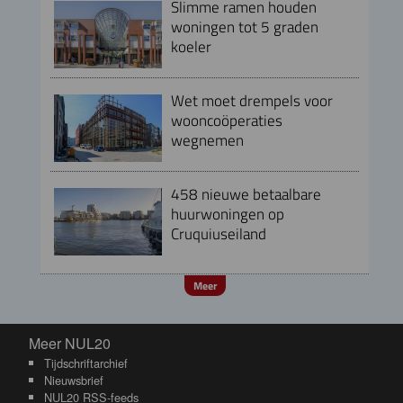
Slimme ramen houden
woningen tot 5 graden
koeler
Wet moet drempels voor
wooncoöperaties
wegnemen
458 nieuwe betaalbare
huurwoningen op
Cruquiuseiland
Meer
Meer NUL20
Meer NUL20
Tijdschriftarchief
Nieuwsbrief
NUL20 RSS-feeds