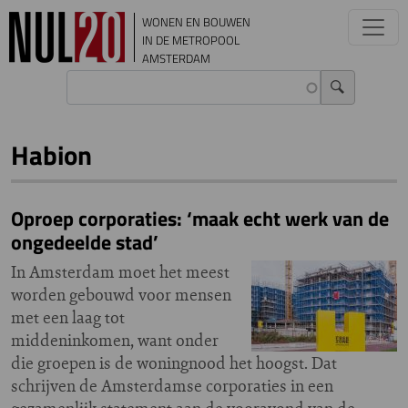
Overslaan en naar de inhoud gaan
WONEN EN BOUWEN
IN DE METROPOOL
AMSTERDAM
Habion
Oproep corporaties: ‘maak echt werk van de
ongedeelde stad’
In Amsterdam moet het meest
worden gebouwd voor mensen
met een laag tot
middeninkomen, want onder
die groepen is de woningnood het hoogst. Dat
schrijven de Amsterdamse corporaties in een