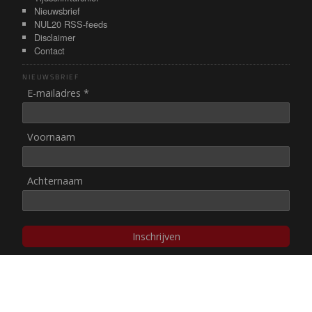
Nieuwsbrief
NUL20 RSS-feeds
Disclaimer
Contact
NIEUWSBRIEF
E-mailadres *
Voornaam
Achternaam
Inschrijven
© NUL20, 2002-heden,
auteursrechten/disclaimer
Stichting NUL20 heeft de
ANBI-status
.
Image