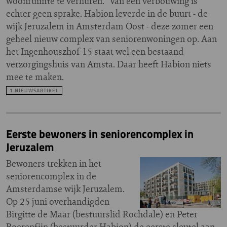
woonruimte te verhuren." Van een verbouwing is
echter geen sprake. Habion leverde in de buurt - de
wijk Jeruzalem in Amsterdam Oost - deze zomer een
geheel nieuw complex van seniorenwoningen op. Aan
het Ingenhouszhof 15 staat wel een bestaand
verzorgingshuis van Amsta. Daar heeft Habion niets
mee te maken.
1 NIEUWSARTIKEL
Eerste bewoners in seniorencomplex in
Jeruzalem
Bewoners trekken in het
seniorencomplex in de
Amsterdamse wijk Jeruzalem.
Op 25 juni overhandigden
Birgitte de Maar (bestuurslid Rochdale) en Peter
Boerenfijn (bestuurder Habion) de eerste sleutel aan