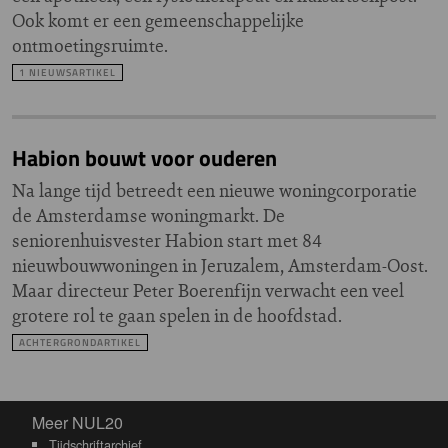
Ook komt er een gemeenschappelijke
ontmoetingsruimte.
1 NIEUWSARTIKEL
Habion bouwt voor ouderen
Na lange tijd betreedt een nieuwe woningcorporatie
de Amsterdamse woningmarkt. De
seniorenhuisvester Habion start met 84
nieuwbouwwoningen in Jeruzalem, Amsterdam-Oost.
Maar directeur Peter Boerenfijn verwacht een veel
grotere rol te gaan spelen in de hoofdstad.
ACHTERGRONDARTIKEL
Meer NUL20
Meer NUL20
Tijdschriftarchief