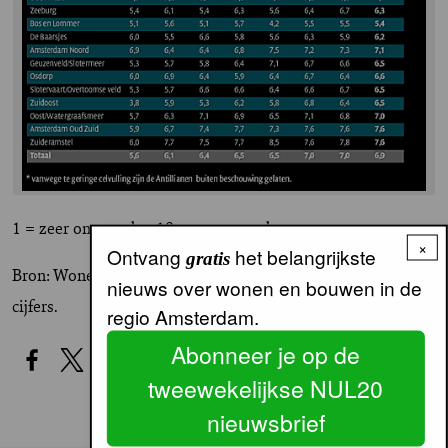
1 = zeer ontevreden 10 = zeer tevreden
×
Ontvang
het belangrijkste
gratis
Bron: Wonen in Amsterdam 2001/ Lemon, ongewogen
nieuws over wonen en bouwen in de
cijfers.
regio Amsterdam.
Abonneer je op de
tweewekelijkse NUL20
nieuwsbrief