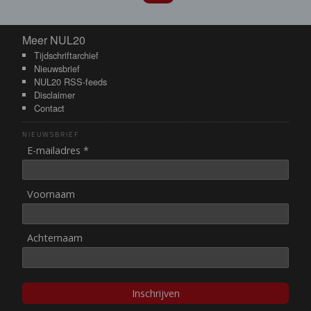
Meer NUL20
Meer NUL20
Tijdschriftarchief
Nieuwsbrief
NUL20 RSS-feeds
Disclaimer
Contact
NIEUWSBRIEF
E-mailadres *
Voornaam
Achternaam
Inschrijven