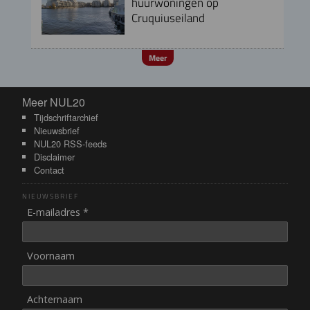
huurwoningen op
Cruquiuseiland
Meer
Meer NUL20
Meer NUL20
Tijdschriftarchief
Nieuwsbrief
NUL20 RSS-feeds
Disclaimer
Contact
NIEUWSBRIEF
E-mailadres *
Voornaam
Achternaam