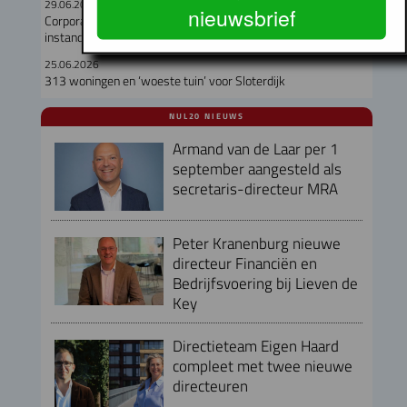
29.06.2026
nieuwsbrief
Corporaties gaven recordbedrag uit aan nieuwbouw en
instandhouding
25.06.2026
313 woningen en ‘woeste tuin’ voor Sloterdijk
NUL20 NIEUWS
Armand van de Laar per 1
september aangesteld als
secretaris-directeur MRA
Peter Kranenburg nieuwe
directeur Financiën en
Bedrijfsvoering bij Lieven de
Key
Directieteam Eigen Haard
compleet met twee nieuwe
directeuren