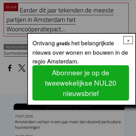
ZIE OOK
Eerder dit jaar tekenden de meeste
partijen in Amsterdam het
Wooncoöperatiepact…
×
Ontvang
het belangrijkste
gratis
TREFWOORDEN
nieuws over wonen en bouwen in de
Overheidsbeleid Landelijk
WOONBELEID
Wooncoöperatie
regio Amsterdam.
Abonneer je op de
tweewekelijkse NUL20
nieuwsbrief
GERELATEERDE ARTIKELEN
23.07.2026
Amsterdam verloor in een jaar meer dan duizend particuliere
huurwoningen