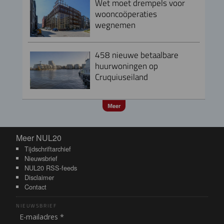
Wet moet drempels voor
wooncoöperaties
wegnemen
458 nieuwe betaalbare
huurwoningen op
Cruquiuseiland
Meer
Meer NUL20
Meer NUL20
Tijdschriftarchief
Nieuwsbrief
NUL20 RSS-feeds
Disclaimer
Contact
NIEUWSBRIEF
E-mailadres *