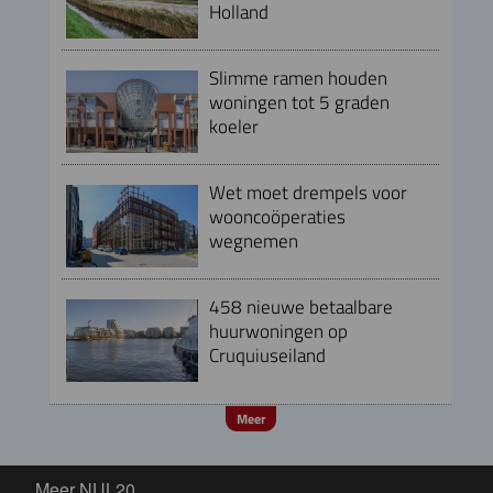
Holland
Slimme ramen houden
woningen tot 5 graden
koeler
Wet moet drempels voor
wooncoöperaties
wegnemen
458 nieuwe betaalbare
huurwoningen op
Cruquiuseiland
Meer
Meer NUL20