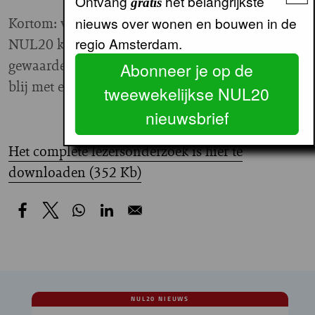
Ontvang
het belangrijkste
gratis
Kortom: voor professionals op woongebied is
nieuws over wonen en bouwen in de
regio Amsterdam.
NUL20 kennelijk een belangrijke en
gewaardeerde informatiebron. De redactie is heel
Abonneer je op de
blij met en geïnspireerd door deze uitslag.
tweewekelijkse NUL20
nieuwsbrief
Fred van der Molen
Het complete lezersonderzoek is hier te
downloaden (352 Kb)
NUL20 NIEUWS